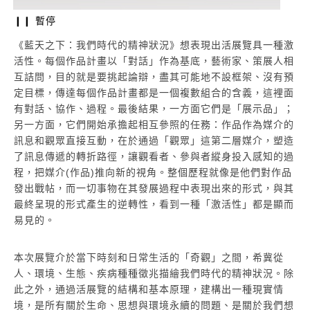
❙❙ 暫停
《藍天之下：我們時代的精神狀況》想表現出活展覽具一種激
活性。每個作品計畫以「對話」作為基底，藝術家、策展人相
互詰問，目的就是要挑起論辯，盡其可能地不設框架、沒有預
定目標，傳達每個作品計畫都是一個複數組合的含義，這裡面
有對話、協作、過程。最後結果，一方面它們是「展示品」；
另一方面，它們開始承擔起相互參照的任務：作品作為媒介的
訊息和觀眾直接互動，在於通過「觀眾」這第二層媒介，塑造
了訊息傳遞的轉折路徑，讓觀看者、參與者縱身投入感知的過
程，把媒介(作品)推向新的視角。整個歷程就像是他們對作品
發出戰帖，而一切事物在其發展過程中表現出來的形式，與其
最終呈現的形式產生的逆轉性，看到一種「激活性」都是顯而
易見的。
本次展覽介於當下時刻和日常生活的「奇觀」之間，希冀從
人、環境、生態、疾病種種徵兆描繪我們時代的精神狀況。除
此之外，通過活展覽的結構和基本原理，建構出一種現實情
境，是所有關於生命、思想與環境永續的問題、是關於我們想