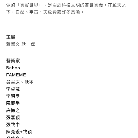
像的「真實世界」、是關於科技文明的普世真義。在藍天之
下，自然、宇宙、天象透露許多意涵。
策展
蕭淑文 耿一偉
藝術家
Baboo
FAMEME
吳書原、耿寧
李貞葳
李明學
阮慶岳
許悔之
張嘉穎
張致中
陳亮璇+致穎