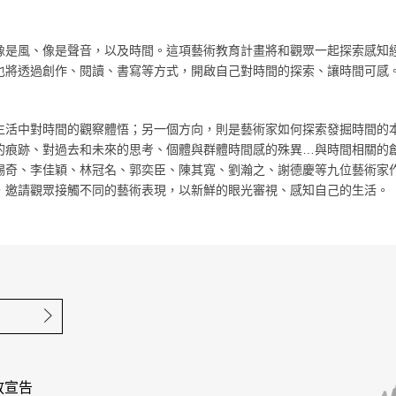
像是風、像是聲音，以及時間。這項藝術教育計畫將和觀眾一起探索感知
也將透過創作、閱讀、書寫等方式，開啟自己對時間的探索、讓時間可感
生活中對時間的觀察體悟；另一個方向，則是藝術家如何探索發掘時間的
的痕跡、對過去和未來的思考、個體與群體時間感的殊異…與時間相關的
錫奇、李佳穎、林冠名、郭奕臣、陳其寬、劉瀚之、謝德慶等九位藝術家
，邀請觀眾接觸不同的藝術表現，以新鮮的眼光審視、感知自己的生活。
確定送出
放宣告