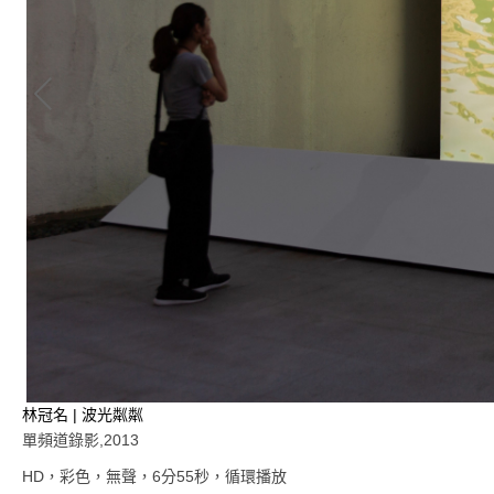
林冠名 | 波光粼粼
單頻道錄影,2013
HD，彩色，無聲，6分55秒，循環播放