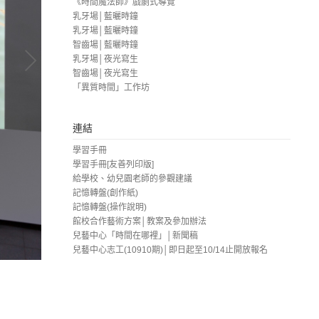
《時間魔法師》戲劇式導覽
乳牙場│藍曬時鐘
乳牙場│藍曬時鐘
智齒場│藍曬時鐘
乳牙場│夜光寫生
智齒場│夜光寫生
「異質時間」工作坊
連結
學習手冊
學習手冊[友善列印版]
給學校、幼兒園老師的參觀建議
記憶轉盤(創作紙)
記憶轉盤(操作說明)
館校合作藝術方案│教案及參加辦法
兒藝中心「時間在哪裡」│新聞稿
兒藝中心志工(10910期)│即日起至10/14止開放報名
王雅慧 | 《流浪者之鐘#1》、《流浪者之鐘#2》
油墨／染色木板／時鐘機芯／黑色壓克力 ,2019
80 × 60 × 3 cm