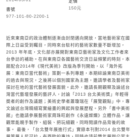
定價
150元
書號
977-101-80-2200-1
近來東南亞的政治體制逐漸由封閉邁向開放，當地藝術家在國
際上日益受到矚目，同時來台駐村的藝術家數量不斷增加，
2013 年年底，文化部亦展開對東南亞藝術家及文化工作者來
台參訪的補助。在與東南亞各國藝術交流日益頻繁的時刻，本
館配合2014年《現代美術》改版為季刊開始，以「海外拓
展：東南亞當代藝術」策劃一系列專題，本期綜論東南亞美術
的過去與現況，之後將以個別國家為主題，邀請學者及藝術家
探討在地的當代藝術發展面貌。此外，邀請長期觀察及論述台
灣當代藝壇發展的藝評人，討論「2013 台北美術獎」年輕得
奬者的創作及議題；美術史學者蕭瓊瑞在「展覽觀點」中，專
文論述台灣精細寫實繪畫的興起與發展歷程。另外「書中美術
館」也邀請參展藝術家周珠旺創作《永遠燦爛》立體作品，讓
觀眾能親手製作、組裝、把玩細觀，同時閱讀作品背後的故
事。 最後，「台北雙年展進行式」實錄本刊對2014 台北雙年
展策展人尼可拉．布西歐的專訪，同時也請前雙年展辦公室主