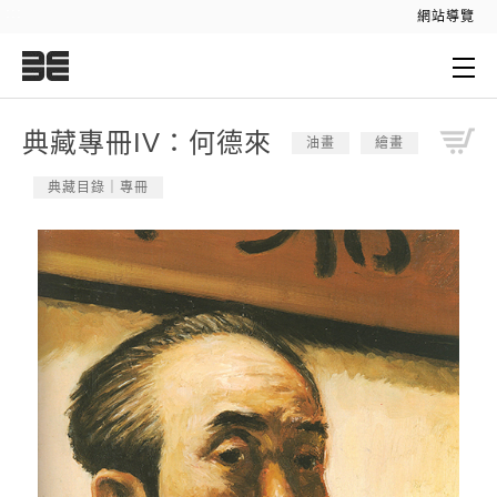
:::
網站導覽
:::
典藏專冊IV：何德來
油畫
繪畫
典藏目錄｜專冊