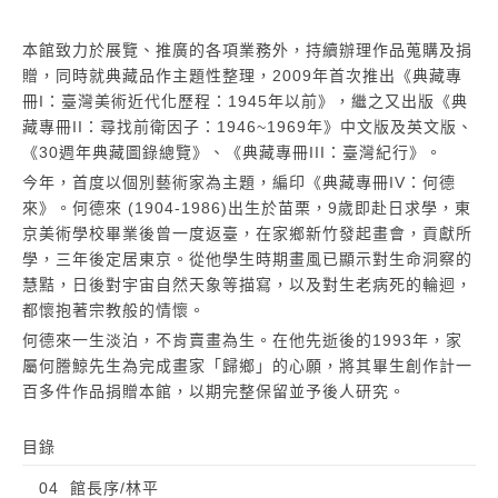
本館致力於展覽、推廣的各項業務外，持續辦理作品蒐購及捐
贈，同時就典藏品作主題性整理，2009年首次推出《典藏專
冊I：臺灣美術近代化歷程：1945年以前》，繼之又出版《典
藏專冊II：尋找前衛因子：1946~1969年》中文版及英文版、
《30週年典藏圖錄總覽》、《典藏專冊III：臺灣紀行》。
今年，首度以個別藝術家為主題，編印《典藏專冊IV：何德
來》。何德來 (1904-1986)出生於苗栗，9歲即赴日求學，東
京美術學校畢業後曾一度返臺，在家鄉新竹發起畫會，貢獻所
學，三年後定居東京。從他學生時期畫風已顯示對生命洞察的
慧黠，日後對宇宙自然天象等描寫，以及對生老病死的輪迴，
都懷抱著宗教般的情懷。
何德來一生淡泊，不肯賣畫為生。在他先逝後的1993年，家
屬何謄鯨先生為完成畫家「歸鄉」的心願，將其畢生創作計一
百多件作品捐贈本館，以期完整保留並予後人研究。
目錄
04 館長序/林平