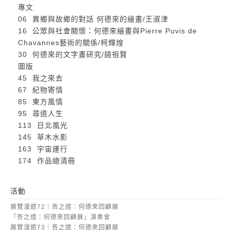
專文
06 異鄉與故鄉的對話 何德來的繪畫/王淑津
16 公眾與社會關懷：何德來繪畫與Pierre Puvis de
Chavannes藝術的關係/柯輝煌
30 何德來的文字畫研究/饒祖賢
圖版
45 我之來去
67 紀物寄情
85 東方風情
95 尋道人生
113 日北風光
145 草木水影
163 宇宙運行
174 作品總清冊
活動
展覽漫遊72｜吾之道：何德來回顧展
「吾之道：何德來回顧展」演奏會
展覽漫遊73｜吾之道：何德來回顧展