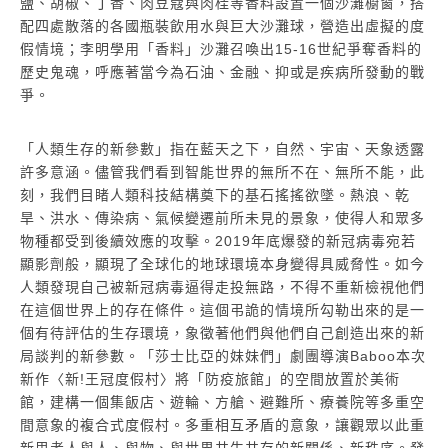
鹽、胡椒、丁香、肉豆蔻與肉桂等香料設置一個沙灘櫥窗，搭
配四處散落的各國瓶裝飲用水與巨大沙灘球，營造出虛擬的度
假情境；李明學用「香料」沙灘召喚出15-16世紀爭奪香料的
歷史鬼魂，呼應著當今為石油、金融、抑或是疾病所發動的戰
爭。
「人類生存的新參數」指在藍天之下，自然、宇宙、天象透露
許多意涵。儘管我們看到智能世界的無所不在、無所不能，此
刻，我們目睹人類科技結構奠下的基石搖搖欲墜。熱浪、乾
旱、洪水、傳染病、氣候變遷前所未見的景象，使得人和眾多
物種都受到後續效應的攻擊。2019年底爆發的新冠病毒宛若
顯影劑般，顯現了全球化的地球環境本身變得具威脅性。如今
人類發現自己被新冠病毒逼得走投無路，不得不重新檢視他們
在這個世界上的存在條件。這個弔詭的情境所勾勒出來的是一
個有待評估的生存環境，象徵著他們與他們自己創造出來的新
局談判的新參數。「莎士比亞的妹妹們」劇團導演Baboo本次
新作〈新!王冠度假村〉將「防疫旅館」的空間放置於美術
館，建構一個集飯店、遊輪、方艙、避難所、療養院等多重空
間意象的複合式度假村。多重相互矛盾的意象，讓觀眾以此重
新思考人與人、與物、與世界共生共存的新關係、新秩序。發