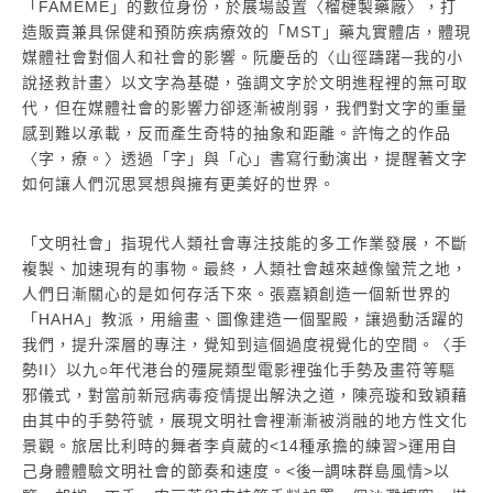
「FAMEME」的數位身份，於展場設置〈榴槤製藥廠〉，打
造販賣兼具保健和預防疾病療效的「MST」藥丸實體店，體現
媒體社會對個人和社會的影響。阮慶岳的〈山徑躊躇─我的小
說拯救計畫〉以文字為基礎，強調文字於文明進程裡的無可取
代，但在媒體社會的影響力卻逐漸被削弱，我們對文字的重量
感到難以承載，反而產生奇特的抽象和距離。許悔之的作品
〈字，療。〉透過「字」與「心」書寫行動演出，提醒著文字
如何讓人們沉思冥想與擁有更美好的世界。
「文明社會」指現代人類社會專注技能的多工作業發展，不斷
複製、加速現有的事物。最終，人類社會越來越像蠻荒之地，
人們日漸關心的是如何存活下來。張嘉穎創造一個新世界的
「HAHA」教派，用繪畫、圖像建造一個聖殿，讓過動活躍的
我們，提升深層的專注，覺知到這個過度視覺化的空間。〈手
勢II〉以九○年代港台的殭屍類型電影裡強化手勢及畫符等驅
邪儀式，對當前新冠病毒疫情提出解決之道，陳亮璇和致穎藉
由其中的手勢符號，展現文明社會裡漸漸被消融的地方性文化
景觀。旅居比利時的舞者李貞葳的<14種承擔的練習>運用自
己身體體驗文明社會的節奏和速度。<後─調味群島風情>以