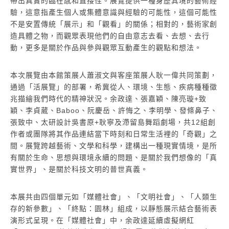
帶出真實的臨在感和直接性。展覽提供一種身歷其境的藝術經
驗，這意指產生個人或集體意識與經驗的可能性，這個可能性
不是安置傳統「展示」和「觀看」的關係；相對的，藝術家創
造具體之物，而觀眾表現他們的自由意志去看、去想、去行
動，更多是關於作品與參與觀眾互動產生的觀點和想法。
本次展覽由本館策展人蕭淑文與客座策展人耿一偉共同策劃，
通過「活展覽」的部署，希冀從人、環境、生態、疾病種種徵
兆描繪我們時代的精神狀況。余政達、張嘉穎、陳亮璇+致
穎、李貞葳、Baboo、阮慶岳、許悔之、李明學、發條鼻子、
張致中、太研設計吳書原+耿寧及滯留島舞蹈劇場，共12組創
作者或團隊將其作品連結當下時刻和日常生活裡的「奇觀」之
間。展覽跨越藝術、文學和科學，建構出一種現實情境，是所
有關於生命、思想與環境永續的問題、是關於我們想像的「真
實世界」、是關於科技文明的普世真義。
本展共由四個單元如「媒體社會」、「文明社會」、「人類生
存的新參數」、「終點：園林」組成，以靜態展示結合藝術表
演形式呈現。在「媒體社會」中，余政達延續虛擬網紅