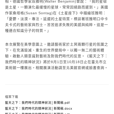
相。德國哲學家班雅明(Walter Benjamin)曾說：「我的星宿
是土星，一顆演化最緩慢的星球，常常因繞路而遲到。」美國
作家桑塔格(Susan Sontag)在《土星座下》中描繪班雅明：
「憂鬱，淡漠，專注，延遲的土星特質，標誌著班雅明口中卡
夫卡式的藝術家與烈士，苦苦追求失敗的美感與純粹。這是一
種適合知識分子的特質。」
本次展覽在美學意圖上，邀請藝術家於土冥兩顆行星的氛圍之
下，在充滿毀滅、重生的世界變局中，以獨一無二的藝術體
驗，啟動人類意識對藝術及對我們時代的反思。《藍天之下：
我們時代的精神狀況》將於8月1日至10月18日止在臺北市立
美術館一樓展出。相關展演活動請至北美館官網或臉書查詢。
檔案下載
藍天之下：我們時代的精神狀況│新聞稿.pdf
藍天之下：我們時代的精神狀況│新聞稿.docx