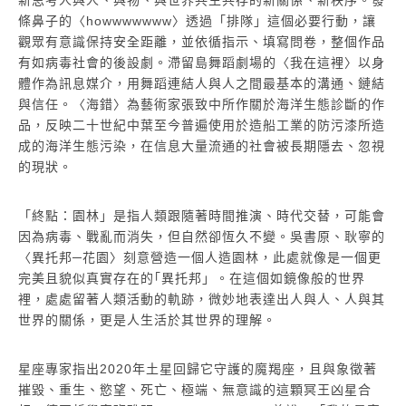
條鼻子的〈howwwwwww〉透過「排隊」這個必要行動，讓
觀眾有意識保持安全距離，並依循指示、填寫問卷，整個作品
有如病毒社會的後設劇。滯留島舞蹈劇場的〈我在這裡〉以身
體作為訊息媒介，用舞蹈連結人與人之間最基本的溝通、鏈結
與信任。〈海錯〉為藝術家張致中所作關於海洋生態診斷的作
品，反映二十世紀中葉至今普遍使用於造船工業的防污漆所造
成的海洋生態污染，在信息大量流通的社會被長期隱去、忽視
的現狀。
「終點：園林」是指人類跟隨著時間推演、時代交替，可能會
因為病毒、戰亂而消失，但自然卻恆久不變。吳書原、耿寧的
〈異托邦─花園〉刻意營造一個人造園林，此處就像是一個更
完美且貌似真實存在的｢異托邦」。在這個如鏡像般的世界
裡，處處留著人類活動的軌跡，微妙地表達出人與人、人與其
世界的關係，更是人生活於其世界的理解。
星座專家指出2020年土星回歸它守護的魔羯座，且與象徵著
摧毀、重生、慾望、死亡、極端、無意識的這顆冥王凶星合