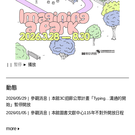
造公園
造
❙❙
暫停
► 播放
動態
2026/05/29
參觀消息
本館3C迴廊公眾計畫「Typing…溝通的開
始」暫停開放
2026/01/05
參觀消息
本館圖書文獻中心115年不對外開放日程
看更多 動態
more