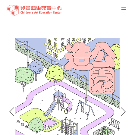
:::
:::