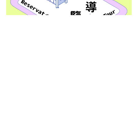
團體預約導覽｜「造公園」
已額滿
2026/04/01-2026/08/27
親子導覽
團體預約導覽
導覽服務
更新日期：2026/08/08
:::
確定
訂閱電子報