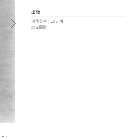
出版
現代美術 | 185 期
微光闇影
林柏樑 | 私人備忘：黑暗之光（莫那能與妹妹）
銀鹽相紙,1978