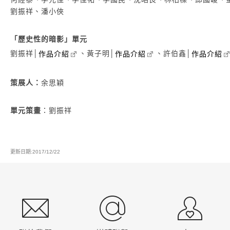
劉振祥、潘小俠
「歷史性的暗影」單元
劉振祥│
、黃子明│
、許伯鑫│
作品介紹
作品介紹
作品介紹
策展人：
余思穎
單元策畫
：劉振祥
更新日期:2017/12/22
:::