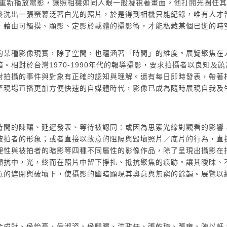
並重新播放電影，讓照相機如同人眼一般凝視著畫面。他打開光圈任
終洗出一張螢幕泛著白光的照片，於是得到相機只能紀錄，唯有人才
，藉由可觸摸、顯影、定影於載體的攝影術，才能私藏某個已逝的時
的某種影像現實，除了空間，也蘊涵著「時間」的維度。展覽聚焦在
相對於台灣1970-1990年代的報導攝影，要求拍攝者以良知及
對拍攝的事件與對象有正確的認知與理解。還有每日即時發表，帶著
至現場直播更加方便快速的自媒體時代，影像已成為隨時展現自我及
時間的陳釀、延遲發表、等待被認同：或因為思索光線對觀看的影響
被拍者的形象；或者直接以故意的阻隔與毀壞照片／底片的行為，直
理性與被拍者的暗影等四種不同屬性的影像作品，除了呈現出攝影在
擷抗中，光，終而在照片中留下掙扎、抵抗聚焦的痕跡。讓其曖昩、
意的遮閉與破壞下，使攝影的幽暗顯現其奧意與無窮的餘韻。展覽以
金成財、侯怡亭、侯淑姿、侯鵬暉、洪政任、張乾琦、張雍、陳以軒