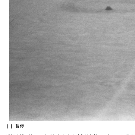
❙❙ 暫停
李佳祐 | 隱形時光
嗔墨輸出