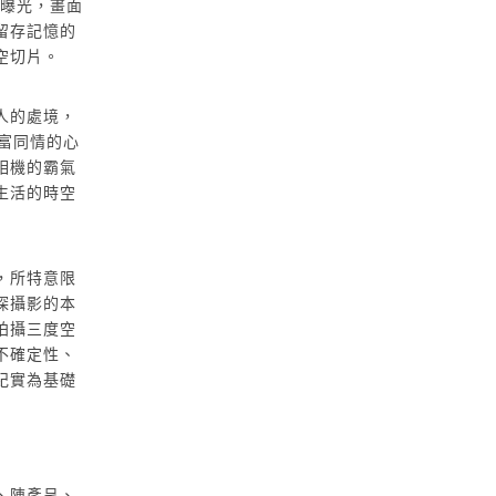
其曝光，畫面
90x152 cm
留存記憶的
藝術家自藏
空切片。
人的處境，
饒富同情的心
相機的霸氣
生活的時空
，所特意限
探攝影的本
拍攝三度空
不確定性、
紀實為基礎
、陳彥呈、