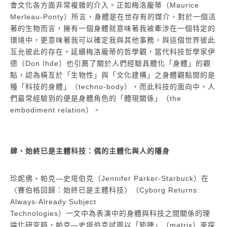
會文化各方面非常複雜的介入。正如梅洛龐蒂（Maurice
Merleau-Ponty）所言，身體是在世存有的媒介，對於一個活
著的生物而言，擁有一個身體就意味著我被牽涉在一個特定的
環境中，更意味著我可以確定我與其他事務，與這個世界彼此
互允彼此的存在。延續梅洛龐蒂的哲學觀，當代科技哲學家伊
德（Don Ihde）也引薦了關於人們經驗具體化「身體」的觀
點，認為橫亙於「生物性」與「文化建構」之身體觀點間的是
種「科技的身體」（techno-body），而此科技的面向中，人
們最常經驗到的便是身體角色的「體現關係」（the
embodiment relation）。
肆、始終已是主體科技：偶的主體化與人的隱身
珍妮佛・帕克―史塔伯克（Jennifer Parker-Starbuck）在
〈賽伯格回歸：始終已是主體科技〉（Cyborg Returns:
Always-Already Subject
Technologies）一文中為表演中的身體與科技之間關係的理
論化研究時，帕克―史塔伯克試圖以「矩陣」（matrix）來探