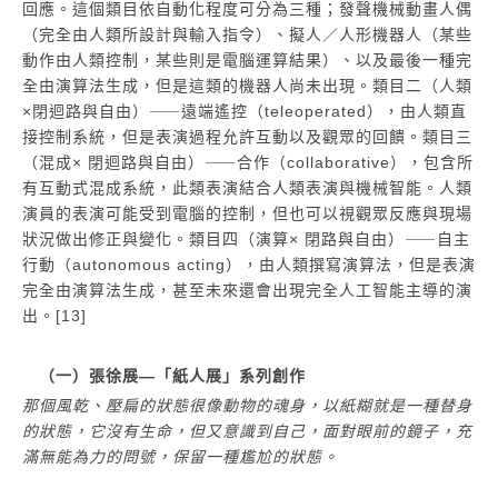
回應。這個類目依自動化程度可分為三種；發聲機械動畫人偶
（完全由人類所設計與輸入指令）、擬人／人形機器人（某些
動作由人類控制，某些則是電腦運算結果）、以及最後一種完
全由演算法生成，但是這類的機器人尚未出現。類目二（人類
×閉迴路與自由）⸺遠端遙控（teleoperated），由人類直
接控制系統，但是表演過程允許互動以及觀眾的回饋。類目三
（混成× 閉迴路與自由）⸺合作（collaborative），包含所
有互動式混成系統，此類表演結合人類表演與機械智能。人類
演員的表演可能受到電腦的控制，但也可以視觀眾反應與現場
狀況做出修正與變化。類目四（演算× 閉路與自由）⸺自主
行動（autonomous acting），由人類撰寫演算法，但是表演
完全由演算法生成，甚至未來還會出現完全人工智能主導的演
出。[13]
（一）張徐展―「紙人展」系列創作
那個風乾、壓扁的狀態很像動物的魂身，以紙糊就是一種替身
的狀態，它沒有生命，但又意識到自己，面對眼前的鏡子，充
滿無能為力的問號，保留一種尷尬的狀態。