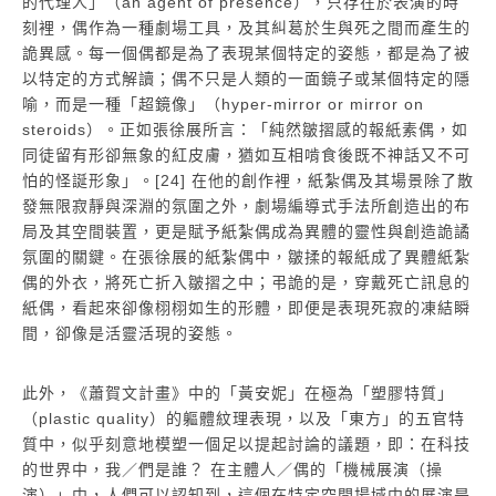
的代理人」（an agent of presence），只存在於表演的時
刻裡，偶作為一種劇場工具，及其糾葛於生與死之間而產生的
詭異感。每一個偶都是為了表現某個特定的姿態，都是為了被
以特定的方式解讀；偶不只是人類的一面鏡子或某個特定的隱
喻，而是一種「超鏡像」（hyper-mirror or mirror on
steroids）。正如張徐展所言：「純然皺摺感的報紙素偶，如
同徒留有形卻無象的紅皮膚，猶如互相啃食後既不神話又不可
怕的怪誕形象」。[24] 在他的創作裡，紙紮偶及其場景除了散
發無限寂靜與深淵的氛圍之外，劇場編導式手法所創造出的布
局及其空間裝置，更是賦予紙紮偶成為異體的靈性與創造詭譎
氛圍的關鍵。在張徐展的紙紮偶中，皺揉的報紙成了異體紙紮
偶的外衣，將死亡折入皺摺之中；弔詭的是，穿戴死亡訊息的
紙偶，看起來卻像栩栩如生的形體，即便是表現死寂的凍結瞬
間，卻像是活靈活現的姿態。
此外，《蕭賀文計畫》中的「黃安妮」在極為「塑膠特質」
（plastic quality）的軀體紋理表現，以及「東方」的五官特
質中，似乎刻意地模塑一個足以提起討論的議題，即：在科技
的世界中，我／們是誰？ 在主體人／偶的「機械展演（操
演）」中，人們可以認知到，這個在特定空間場域中的展演是