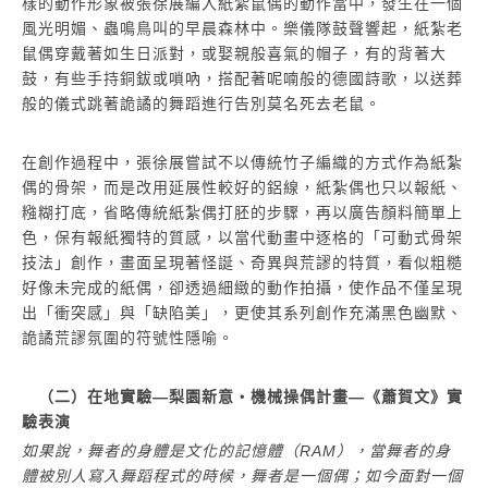
樣的動作形象被張徐展編入紙紮鼠偶的動作當中，發生在一個
風光明媚、蟲鳴鳥叫的早晨森林中。樂儀隊鼓聲響起，紙紮老
鼠偶穿戴著如生日派對，或娶親般喜氣的帽子，有的背著大
鼓，有些手持銅鈸或嗩吶，搭配著呢喃般的德國詩歌，以送葬
般的儀式跳著詭譎的舞蹈進行告別莫名死去老鼠。
在創作過程中，張徐展嘗試不以傳統竹子編織的方式作為紙紮
偶的骨架，而是改用延展性較好的鋁線，紙紮偶也只以報紙、
糨糊打底，省略傳統紙紮偶打胚的步驟，再以廣告顏料簡單上
色，保有報紙獨特的質感，以當代動畫中逐格的「可動式骨架
技法」創作，畫面呈現著怪誕、奇異與荒謬的特質，看似粗糙
好像未完成的紙偶，卻透過細緻的動作拍攝，使作品不僅呈現
出「衝突感」與「缺陷美」，更使其系列創作充滿黑色幽默、
詭譎荒謬氛圍的符號性隱喻。
（二）在地實驗―梨園新意・機械操偶計畫―《蕭賀文》實
驗表演
如果說，舞者的身體是文化的記憶體（RAM），當舞者的身
體被別人寫入舞蹈程式的時候，舞者是一個偶；如今面對一個