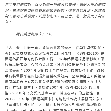
自我安慰的時刻，以及刻畫一些假象的美好，讓他人放心的時
刻。希望創造出這些看起來很美好的、很童真的片刻，能讓看
的人暫時忘掉現實，或是想起來，自己也只是一個長大了的小
孩。
⸺〈關於黃翊與庫卡〉[18]
「人―機」共舞一直是黃翊感興趣的題材。從學生時代開始，
黃翊就嘗試機械裝置與舞者共舞的可能性。《SPIN2010》是
黃翊為期四年的創作計劃，從2006 年起黃翊採用攝影機，環
繞著以舞者為中心的拍攝計畫，試圖創造出舞台上連續不斷的
演出畫面；2007 年與朗機工合作發展出機械旋轉手臂，透過
手臂裝置攝影機的拍攝與後製視覺效果，呈現舞台上方的投映
畫面與舞台上的表演意象相互構聯的超現實空間感。在「人―
機」共舞的題材上，黃翊從2007 年《SPIN2010》的工具
性、2010 年《交響樂計畫―壹、機械提琴》的互動性，到
2012-2015 年《黃翊與庫卡》的能動性作為主要發展對象，
《黃翊與庫卡》的「人―機」共舞亦讓人與機械間體現關係
（embodied relationship）朝向更多元的方向發展。《黃翊