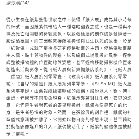
張徐展[14]
從小生長在紙紮藝術世家之中，使得「紙人展」成為其小時候
的綽號。而因紙紮偶帶給人一種陰暗幽森之感，也是一種與不
祥及死亡相關聯的符號意象，以致張徐展的創作總是縈繞著一
股詭譎氛圍，而其因頻繁接觸著神怪與往生送死的故事，於是
「紙紮偶」成就了張徐長研究停格動畫的主題，停格偶動畫藉
由人偶、黏土等物件的製造，以及編倒式場景設計風格，逐格
調整被攝物體的位置動線與姿態，甚至逐格移動攝影機位置來
創造出活動影像。從《紙人展與新興糊紙店系列》、《紙人展
―房間》紙人展系列零零壹、《玫瑰小黃》紙人展系列零零
貳、《自卑的蝙蝠》紙人展系列零零參、《Si So Mi》紙人展
系列零零肆，由舊報紙揉皺糊成的紙偶，紛紛以人、鶴、狗、
蝙蝠、老鼠等不同形象現身，紙偶承襲著對往生者、靈界的訊
息，它們是生者對死者的寄望與投射，紙偶亦像是死亡的化
身，是生者恐懼的對象。然而，在張徐展的創作裡，紙偶的神
聖儀式意涵被抽離了，它開始以物自身的樣態出現，甚至藉助
於動態影像媒介的介入，紙偶被活化了，紙紮的軀體像是被賦
予了靈魂。