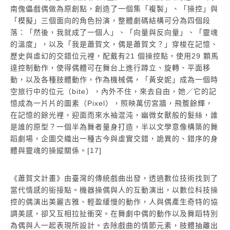
南傀儡戲偶做為原創點，創造了一個集「複製」、「操控」與
「模擬」三個面向的角色扮演，整體劇碼結構可分為四個段
落：「然後，我就成了一個人」、「向量與反向量」、「靈魂
的溫度」，以及「我是蕭賀文，偶是蕭賀文？」穿梭在記憶、
歷史與虛幻的交錯位元裡，配戴有21 個操控點，使用29 顆馬
達控制動作，使得偶體可在舞台上進行蹲立、旋轉、平面移
動，以及各種肢體動作，作為機械偶，「黃安妮」成為一個時
空旅行中的位元（bite），內外不住，來去自由，她／它的記
憶成為一片片的圖素（Pixel），照映萬仞宮牆，飛簷餘輝，
在記憶的餘光裡，迎面而來水袖混沌，幽微女獸般的髮絲，誰
是誰的原型？一個半為舞者量身打造，半以文學意像構築的舞
蹈劇場，企圖交織出一種古今與虛實交錯，詭異的、錯序的身
體與靈魂的操縱關係。[17]
《蕭賀文計畫》由臺灣的傳統戲曲出發，透過數位技術找到了
當代情感的銜接點。機器操偶與人的互動演出，以數位科技操
控的偶演出美麗古雅、輕盈緩慢的動作，人與偶產生奇特的協
調美感，卻又互相拉扯衝突。在舞劇中偶的動作以及舞蹈特別
為偶與人一起表現所設計。去除戲曲的情節元素，肢體抽離出