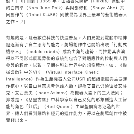
動。」[6] 而到了1965 年，由福魯克薩斯（Fluxus）運動中
的白南準（Nam June Paik）與阿部修也（Shuya Abe）共
同創作的〈Robot K-456〉則被譽為世界上最早的藝術機器人
之作。[7]
有趣的是，隨著數位科技的快速普及，人們見識到電腦中樞神
經逐漸有了自主思考的能力，劇場創作中也開始出現「行動式
機器人」（mobile robots）成為主角的趨勢，而推動其表演
得以不同形式展現背後的系統則包含了對適應性的控制與人們
參與的程度。以致，早期在科幻世界中的想像境地，如：《機
械公敵》中的VIKI （Virtual Interface Kinetic
Intelligence）作為生產機器人公司USR 的超級電腦與主要運
作核心，以自由意志思考保護人類，認為它自己仍遵循著艾薩
克・艾西莫夫（Isaac Asimov）為機器人設下的三大法則；
抑或是，《惡靈古堡》中科學家以自己女兒的形象創造人工智
能的角色「紅后」（Red Queen）主宰整個病毒氾濫的世
界，讓人們看到網路神經元的運作能力，得以在劇場創作中被
實踐出來。