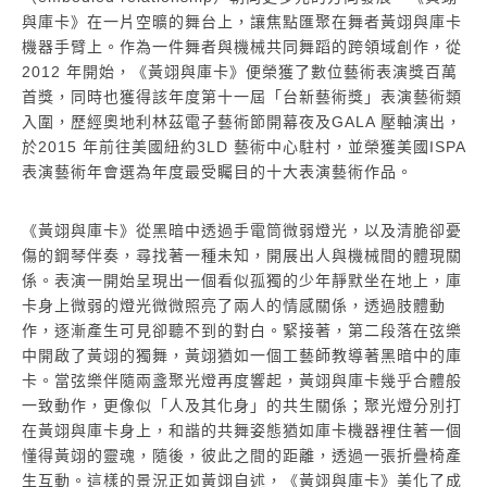
與庫卡》在一片空曠的舞台上，讓焦點匯聚在舞者黃翊與庫卡
機器手臂上。作為一件舞者與機械共同舞蹈的跨領域創作，從
2012 年開始，《黃翊與庫卡》便榮獲了數位藝術表演獎百萬
首獎，同時也獲得該年度第十一屆「台新藝術獎」表演藝術類
入圍，歷經奧地利林茲電子藝術節開幕夜及GALA 壓軸演出，
於2015 年前往美國紐約3LD 藝術中心駐村，並榮獲美國ISPA
表演藝術年會選為年度最受矚目的十大表演藝術作品。
《黃翊與庫卡》從黑暗中透過手電筒微弱燈光，以及清脆卻憂
傷的鋼琴伴奏，尋找著一種未知，開展出人與機械間的體現關
係。表演一開始呈現出一個看似孤獨的少年靜默坐在地上，庫
卡身上微弱的燈光微微照亮了兩人的情感關係，透過肢體動
作，逐漸產生可見卻聽不到的對白。緊接著，第二段落在弦樂
中開啟了黃翊的獨舞，黃翊猶如一個工藝師教導著黑暗中的庫
卡。當弦樂伴隨兩盞聚光燈再度響起，黃翊與庫卡幾乎合體般
一致動作，更像似「人及其化身」的共生關係；聚光燈分別打
在黃翊與庫卡身上，和諧的共舞姿態猶如庫卡機器裡住著一個
懂得黃翊的靈魂，隨後，彼此之間的距離，透過一張折疊椅產
生互動。這樣的景況正如黃翊自述，《黃翊與庫卡》美化了成