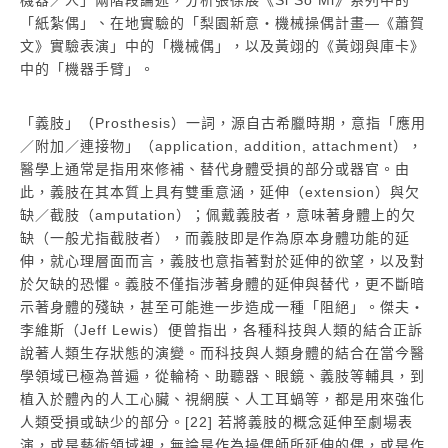
「紙紮偶」、在地實驗的「梨園新意・機械操偶計畫―《蕭賀
文》實驗表演」中的「機械偶」，以及黃翊的《黃翊與庫卡》
中的「機器手臂」。
「義肢」（Prosthesis）一詞，源自古希臘時期，意指「應用
／附加／連接物」（application, addition, attachment），
醫學上通常是指用來修補、替代身體受損的部分或器官。由
此，義肢在其本質上具有雙重意涵，延伸（extension）與欠
缺／截肢（amputation）；佩戴義肢者，意味著身體上的欠
缺（一般尤指截肢者），而義肢即是作為原本身體功能的延
伸，就心理層面而言，義肢也意指著對於延伸的欲望，以及對
於欠缺的恐懼。義肢不僅指涉著身體的延伸與替代，更不斷暗
示著身體的殘缺，甚至可能進一步造成一種「阻絕」。傑夫・
李維斯（Jeff Lewis）便曾指出，各種科技與人類的結合正訴
說著人類生存狀態的演變。而科技與人類身體的結合在當今醫
學領域已極為普遍，從輪椅、助聽器、眼鏡、義肢等輔具，到
植入於體內的人工心臟、視網膜、人工耳蝸等，都是用來強化
人類受損或缺少的部分。[22] 若將義肢的概念延伸至劇場表
演，或是藝術領域裡，無論是作為操偶師所延伸的偶，或是作