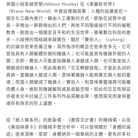
英國小說家赫胥黎(Aldous Huxley) 在《美麗新世界》
（Brave New World）中曾這樣描寫著：人種的延續是在一
個生化工廠內進行，藉由人工複製的方式，胚胎在試管中成
長，孕育出一群群相似的人們，再依不同階級施行不同的催眠
教育，創造出一個穩定且平和的生活世界。隨著數位科技的進
步，小說裡的情結越來越實在，關於「賽伯人」（cyborg）
的討論亦愈來愈廣泛後，其所指涉的概念也愈來愈多元，它可
意指具有人類軀體形貌的機器人；也可能是具有機器外貌的人
類；亦即，賽伯人可能是指機器人演變成人類，也可能是由人
類變成的機器人，而此兩者的「交互轉變過程」才是此名詞的
真諦。當機器人變成人類，意味著機器人能夠產生類人般的靈
魂；而當人類變成了機器人／賽伯人，則意味著靈魂將可脫離
肉體人身，進駐到機器軀殼或是虛擬空間。如此的交互性辯証
亦被本文中討論之三件系列作品突顯出來，進而探究肉身與靈
魂存有與否的形上議題。
從「紙人展系列」的紙紮偶、《蕭賀文計畫》的機械偶，以及
《黃翊與庫卡》的機械手臂分析中，可以發現關於「身體的論
述」逐漸清晰，意即：身體絕非一個單純的主體，更有許多社