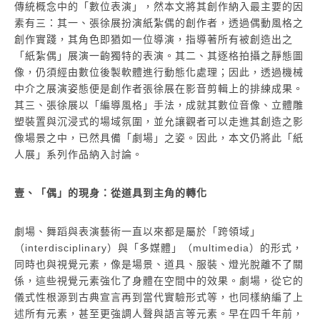
傳統概念中的「數位表演」，然本文將其創作納入最主要的因
素有三：其一、張徐展扮演紙紮偶的創作者，透過偶動風格之
創作實踐，其角色即猶如一位導演，指導著所有被創造出之
「紙紮偶」展演一齣獨特的表演。其二、其逐格拍攝之靜態圖
像，仍須經由數位後製軟體進行動態化處理；因此，透過機械
中介之展演姿態便是創作者張徐展在影音剪輯上的排練成果。
其三、張徐展以「編導風格」手法，成就其數位音像、立體雕
塑裝置與沉浸式的場域氛圍，並允讓觀者可以走進其創造之影
像場景之中，已然具備「劇場」之姿。因此，本文仍將此「紙
人展」系列作品納入討論。
壹、「偶」的現身：從道具到主角的轉化
劇場、舞蹈與表演藝術一直以來都是屬於「跨領域」
（interdisciplinary）與「多媒體」（multimedia）的形式，
同時也與視覺元素，像是場景、道具、服裝、燈光脫離不了關
係，這些視覺元素強化了身體在空間中的效果。劇場，從它的
儀式性根源到古典宣言再到當代實驗形式等，也同樣納編了上
述所有元素，甚至更強調人聲與語言等元素。早在四千年前，