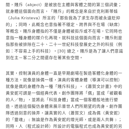
間，賤斥（abject）是被放在主體與客體之間的第三個詞彙；
就身體這個面向而言，「賤斥」的概念是來自於克利斯蒂娃
（Julia Kristeva）所言的「那些我為了求生存而被永遠貶抑
的」；同時，此概念也意指著不穩定、跨界與不在場（缺席）
等概念，賤斥身體指的不僅是身體被拒斥或不在場，它同時也
意指一種身體的媒介化再現。就科技這個面向而言，賤斥則是
指那些被排除在二十、二十一世紀科技發展史之外的科技（例
如：不容易上手的科技）。[30] 總之，賤斥是為了讓人們意識
到在主－客二分之間還存在著某些空間。
其實，控制演員的身體一直是早期劇場在製造客體化身體的一
種方法，就像是操偶一樣，演員的客體身體（導演可以控制）
就像是偶的身體作為一種「賤斥科技」。《蕭賀文計畫》中的
黃安妮可謂是一個經典代表。創作團隊將「偶」當成「被觀看
的人／物」，並將此「科技身體」當成一個客體般地進行塑
造，透過這個擬仿身體來展示普世人們所期望的肉身。創作團
隊透過刻意的操弄，讓真實的人（蕭賀文）成為偶（黃安妮）
的「靈魂」﹝無論是作為黃安妮的燈光師，或是兩人共舞﹞；
同時，人（程式設計師）所設計的電腦程式也成為黃安妮的另