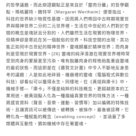
的哲學議題，而此辯證觀點正是來自於「靈肉分離」的哲學觀
點。瑪格麗特・魏特罕（Margaret Wertheim）便曾指出，
科技的世界缺少物質性基礎，因而將人們帶回中古時期現實世
界與精神世界二分的二元世界裡。生活在中世紀的人們對於空
間的概念是塊狀且分割的，人們雖然生活在現實的物理世界，
但精神卻是寄託在另一個脫俗的世界。科技空間的出現，其功
能正如同中古世紀的精神世界，靈魂歸屬於精神世界；而肉身
則是受限於現實世界。[26] 靈魂的純淨清澈在現實世界裡時常
受到肉身的蒙蔽甚至污染，唯有脫離肉身的桎梏始能重返靈魂
的最初狀態，而這即是在《蕭賀文計畫》中令人不斷地反身思
考的議題：人是如此地碎弱、機器裡的靈魂（電腦程式與數位
科技）卻看似可以獲得永生。同樣地，在《黃翊與庫卡》中，
機械手臂―「庫卡」不僅是純粹的科技概念，更超越原本的工
業用途，被黃翊擬人化為一種描繪真實世界的特殊方法，一種
將感官資料（聲音、音樂、運動、習慣等）加以編碼的特殊技
術，且讓資訊可以被傳送、被轉換、被操作，最後被詮釋。它
轉化為一種賦能的概念（enabling concept），並涵蓋了多
媒體與互動性，猶如機械中存在著靈魂。