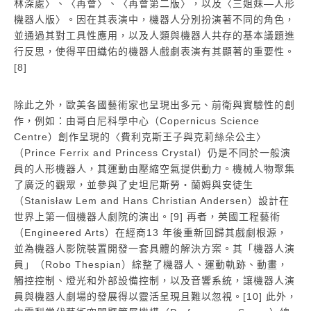
林深處〉、〈再會〉、〈再會第二版〉，以及〈三姐妹―人形
機器人版〉。因在其表演中，機器人分別扮演著不同的角色，
並通過其對工具性應用，以及人類與機器人共存的基本議題進
行反思，使得平田織佑的機器人戲劇表演有其顯著的重要性。
[8]
除此之外，歐美各國藝術家也呈現出多元、前衛與實驗性的創
作，例如：由哥白尼科學中心（Copernicus Science
Centre）創作呈現的〈費利克斯王子與克莉絲朵公主〉
（Prince Ferrix and Princess Crystal）仍是不同於一般演
員的人形機器人，其運動由壓縮空氣提供動力。機械人物聚集
了廣泛的觀眾，並參與了史坦尼斯勞・蘭姆與安徒生
（Stanisław Lem and Hans Christian Andersen）設計在
世界上第一個機器人劇院的演出。[9] 再者，英國工程藝術
（Engineered Arts）在經商13 年後重新回歸其戲劇根源，
並為機器人影院裝置開發一套具體的解決方案。其「機器人演
員」（Robo Thespian）綜整了機器人、運動軌跡、動畫，
觸控控制、燈光和外部設備控制，以及音響系統，讓機器人演
員與機器人劇場的發展得以靈活呈現且難以忽視。[10] 此外，