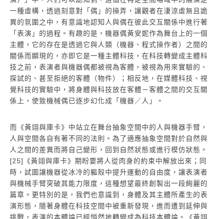
一種虛構，透過刻意對「偶」的操弄，讓觀者在淒涼虛無且詭
異的氛圍之中，有意識地認知人與偶在彼此交互關係中進行著
「表演」的過程。有趣的是，機器偶黃安妮作為舞台上的一個
主體，它的存在是透過它與人類（機器、程式操作者）之間的
關係而顯現的，亦即它是一種主體科技，在科技轉變成主體科
技之前，表演者與機器偶都被視為客體，被視為用來實驗的、
探試的、甚至拒絕的客體（物件）；相反地，在媒體科技、視
覺科技的實驗中，將身體與科技放在客體－客體之間的交互關
係上，使致機械偶已逐步幻化成「機器／人」。
而《黃翊與庫卡》中站立在舞台抽象空間中的人與機器手臂，
人與空間各自有著不同的法則。為了適應抽象空間對於自然與
人之間的差異而將自己變形，回到自然狀態或進行模仿狀態。
[25]《黃翊與庫卡》期盼要將人從肉身的約束中解放出來；同
時，試圖讓機器從冰冷的軀殼中提升運動的自由度，讓表演者
與機械手臂突破其能力限度，這種想望最終創製出一段絢麗的
篇章。更特別的是，我們也意識到，身體及其主體所產生的表
演形態，隨著身體在科技空間中被重新發現，進而遭到延伸與
挑戰，表演的本體論已經悄然地轉變成為科技本體論。《黃翊