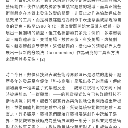
藝術創作，使作品成為觸發多重感官經驗的場域。而真正讓藝
術與戲劇在本質上發生改變的關鍵，非僅止於作為協助達成美
感效果的工具，而是科技媒體成為創作中表達意義或顯現物自
身的要角。時至1980 年代，表演實踐開始大量融入媒體，發
展出一種獨特的類型，但其名稱卻極其多元；例如：多媒體表
演、跨媒體表演、賽博劇場、數位表演、科技劇場、虛擬劇
場、新媒體戲劇學等等，這個新興的、變化中的領域卻尚未發
展出一個新的分類法（taxonomies）作為研究的工具與方法
來理解其多元性。[2]
時至今日，數位科技與表演藝術跨界融匯已是必然的趨勢，經
歷多年的發展至今促使「科技劇場」呈現出多元的景緻。傳統
劇場要求一種黑盒子式集體反應⸺觀眾注視相同的方向，同
時被設想為「一群觀眾」⸺的觀賞模式如今已被媒體科技不
斷地挑戰；同時，觀者的觀賞行為與角色地位也開始被重新檢
視，並從個體的觀賞經驗中出發，質疑傳統被動觀賞經驗。易
言之，許多觀眾、藝術家們開始在藝術展演創作中跨越了邊
界，並使觀眾被鼓勵成為藝術展演的一部分，參與並完成藝術
形式的敘事元素之一，得以跳脫特定藝術形式，引起特定的、