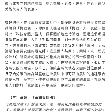
來而成獨立的創作語彙，結合機械、影像、聲音、光影、造型
美術與真人的表演。
有趣的是，在《蕭賀文計畫》中，創作團隊更將視野從猶如異
體般的「機器偶」，轉向到人機合體的「機器／人」思維，並
將此「科技身體」當成一個客體般地進行塑造，透過這個虛擬
身體來展示普世人們所期望的肉身。創作團隊透過刻意的操
弄，讓真實的人（蕭賀文）成為偶（黃安妮）的「靈魂」﹝無
論是作為黃安妮的燈光師，或是兩人共舞﹞；同時，人（程式
設計師）所設計的電腦程式也成為黃安妮的另一個靈魂。以
致，其身體同時被主體給客體化；也被他者給客體化。如此主
客體之間的關係，似乎已非傳統主體與他者之間的對位關係，
且原始分離的肉身與靈魂在此展演中卻可藉由展演的過程融合
體現出來。換言之，任何科技應用或工具形式的演進，都意味
著人們對於「我是誰」有更深邃、更廣泛的理解。
（三）黃翊―《黃翊與庫卡》
《黃翊與庫卡》對我來說，是一種美化成長過程中遺憾的方
式，裡面揉入感到孤獨的時刻，自我質疑、自我了解的時刻，