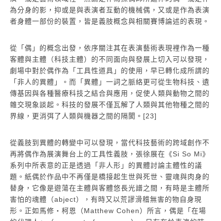
為分身的影，抑或是與表演者互動的機械偶，又或是作為表演
者身體一部份的裝置，皆是義肢概念與相關賽博論述的表現。
從「偶」的概念出發，依序關注其在表演藝術表現裡作為一種
客體與主體（科技主體）的不同面向與發展上切入可以發現，
劇場中對於偶作為「工具性道具」的使用，早已轉化成所謂的
「非人的異體」。而「異體」一詞之脈絡更可從生物科技、遺
傳基因與各種醫療科技之結合與應用，促使人類與動物之間的
雜交現象談起。科技的發展不僅瓦解了人類與其他物種之間的
界線，更消弭了人類與機器之間的隔閡。[23]
從義肢到異體的轉變中可以發現，當代科技藝術的跨域創作不
再將偶作為展演舞台上的工具性義肢，張徐展在《Si So Mi》
系列中所表意的正是透過「非人形」的異體討論主體性的議
題。紙偶於作品中不再僅是橋接起生世與死世、靈魂與肉身的
替身，它像是遊蕩在主體與客體悠長光譜之間，有時是主體所
害怕的魂體（abject），有時又以荒謬滑稽無害的物自身現
形。正如馬修・柯恩（Matthew Cohen）所言，偶是「在場