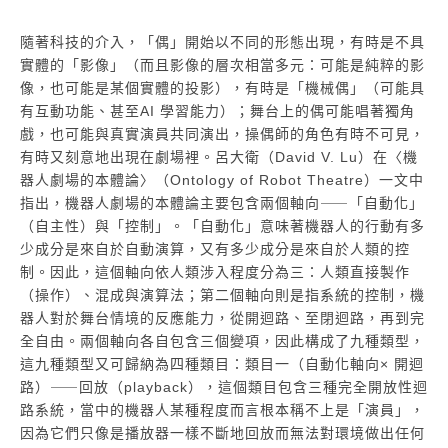
隨著科技的介入，「偶」開始以不同的形態出現，有時是不具
實體的「影像」（而且影像的層次相當多元：可能是純粹的影
像，也可能是某個實體的投影），有時是「機械偶」（可能具
有互動功能、甚至AI 學習能力）；舞台上的偶可能唱著獨角
戲，也可能與真實演員共同演出，操偶師的角色有時不可見，
有時又刻意地出現在劇場裡。呂大衛（David V. Lu）在〈機
器人劇場的本體論〉（Ontology of Robot Theatre）一文中
指出，機器人劇場的本體論主要包含兩個軸向⸺「自動化」
（自主性）與「控制」。「自動化」意味著機器人的行動有多
少成分是來自於自動演算，又有多少成分是來自於人類的控
制。因此，這個軸向依人類涉入程度分為三：人類直接製作
（操作）、混成與演算法；第二個軸向則是指系統的控制，機
器人對於舞台情境的反應能力，從開迴路、至閉迴路，再到完
全自由。兩個軸向各自包含三個變項，因此構成了九種類型，
這九種類型又可歸納為四種類目：類目一（自動化軸向× 開迴
路）⸺回放（playback），這個類目包含三種完全開放性迴
路系統，當中的機器人某種程度而言根本稱不上是「演員」，
因為它們只像是播放器一樣不斷地回放而無法對環境做出任何