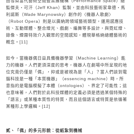
由雪梨當代藝術空間暨策展機構（Performance Space）總
監傑夫・可汗（Jeff Khan）監製，並由科技藝術家韋德・馬
利諾斯（Wade Marynowsky）創作的〈機器人歌劇〉
（Robot Opera）則是以廣納跨領域藝術類型，運用感應技
術、互動媒體、整合燈光、戲劇、編舞等多設計，與霓虹燈、
錄像、煙霧特效介入觀眾的空間感知，體現華格納總體藝術的
概念。[11]
如今，當機器偶日益具備機器學習（Machine Learning）能
力的機器，人們更須深度的思考，機器人在劇場中所呈現的地
位究竟仍僅是「偶」，抑或是被視為是「人」？當人們談到電
腦科技是一種「本質機器」（essencing machine）時，所
意指的是電腦模擬了本體（ontologies）、界定了可能性；這
也意味著，人們對於此科技媒體的定義必須是透過某個特殊的
「語言」或某種本質性的特質，而且這個語言或特質是依循著
某種形上學邏輯。[12]
貳、「偶」的多元形貌：從紙紮到機械