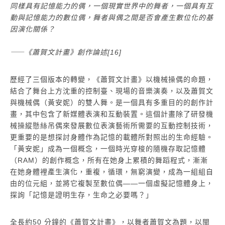
同樣具有記憶能力的偶，一個現實世界中的舞者，一個具有互
動與記憶能力的數位偶，舞者與偶之間是否會產生數位化的基
因演化關係？
⸺《蕭賀文計畫》創作論述[16]
歷經了三個版本的轉變，《蕭賀文計畫》以機械操偶的命題，
結合了舞台上方沈重的控制臺、現場的音樂演奏，以及蕭賀文
與機械偶（黃安妮）的雙人舞。是一個具有多重目的的創作計
畫，其中包含了新媒體表演和互動裝置。這個計畫除了研發機
械操縱懸絲吊偶來發展數位表演藝術所需要的互動控制技術，
更重要的是想探討身體作為記憶的載體所對照出的生命經驗。
「黃安妮」成為一個概念，一個時光穿梭的隨機存取記憶體
（RAM）的創作概念，所有在她身上累積的舞蹈程式，漸漸
在她身體裡產生演化，重複，循環，無窮演變，成為一組組自
由的位元組，並將它複製至數位偶——一個虛擬記憶體身上，
探詢「記憶是證明生存，生命之必要嗎？」
全長約50 分鐘的《蕭賀文計畫》，以舞者蕭賀文為題，以閩