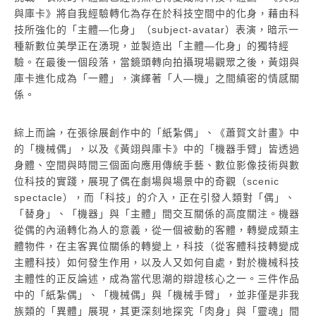
與庫卡》將自我經驗轉化為存在於科技空間中的化身，藉由科
技所強化的「主體―化身」（subject-avatar）表演，暗示一
種新數位美學正在湧現，並製造出「主體―化身」的獨特經
驗。在最後一個段落，當鏡頭轉向拍攝現場觀眾之後，黃翊與
庫卡進化成為「一體」，演繹著「人―機」之間縝密的情感關
係。
綜上而論，在張徐展創作中的「紙紮偶」、《蕭賀文計畫》中
的「機械偶」，以及《黃翊與庫卡》中的「機器手臂」皆透過
身體、空間與時間三個面向應用傳統手藝、數位影像技術與數
位科技的實踐，展現了偶在劇場與場景中的奇觀（scenic
spectacle），而「科技」的介入，正在引發人類對「偶」、
「替身」、「機器」與「主體」間交互關係的高度關注。機器
從偶的內涵轉化為人的意義，從一個被動的客體，轉變成類主
體物件，在主客異位關係的轉變上，科技（從客體科技轉變成
主體科技）如何發生作用，以及人又如何自處，對於機械科技
主體性的正反論述，成為當代思潮的辯證核心之一。三件作品
中的「紙紮偶」、「機械偶」與「機械手臂」，並非僅是非我
族類的「異體」展現，其更深刻地探究「肉身」與「靈魂」間