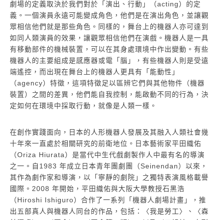
劇場的定義取決於我們對於「演出、行動」（acting）的定
義。一個演員永遠可能變成角色，他們是在演出角色，並讓觀
眾相信他們就是那些角色。同樣的，舞台上的機器人亦可達到
如同人類演員的效果，讓觀眾相信他們在演戲。機器人是一具
有移動部件的機械裝置，可以在其身處環境中作出變動。有些
機器人的主要組成是感應器或電「腦」，有些機器人則是受遠
端遙控，而出現在舞台上的機器人更具有「能動性」
（agency）特徵，這項特徵足以區辨它們與其他物件（機器
裝置）之間的差異，他們能自我控制，能啟動不同的行為，決
定如何在環境中採取行動，就像是人類一樣。
在創作實踐面向，日本的人形機器人發展及其融入人類社會幾
十年來一直處於相關研究的前衛地位。日本藝術家平田織佑
（Oriza Hiurata）是當代中生代戲劇製作人中最有名的導演
之一。自1983 年成立日本青年團劇團（Seinendan）以來，
其作為劇作家和導演，以「寧靜的劇院」之獨特表演風格載譽
國際。2008 年開始，平田織佑與大阪大學教授石黑浩
（Hiroshi Ishiguro）合作了一系列「機器人劇場計畫」，推
出五部真人與機器人同台的作品，包括：〈我是勞工〉、〈森