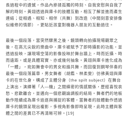
長過程中的遺憾，作品內摻揉孤獨的時刻、自我安慰與自我了
解的時刻。黃翊透過與庫卡的肢體互動，相互了解並進而產生
連結；從相遇、相知、相伴（共舞）到改造（中間刻意安排像
似維修的情節），更貼近孩童對機器人朋友的互動過往。
最後一個段落，當突然驟黑之後，鏡頭轉向拍攝現場觀眾之
後，在高亢尖銳的樂曲中，庫卡被賦予了即時攝影的功能，並
透過投映，讓現場空蕩的影像投映於舞台牆上，時而近攝、時
而遠距，或是具體寫實、亦或幾何抽象。黃翊與庫卡進化成為
「一體」，宛如舞會中的男女和諧共舞，而回復到鋼琴伴奏的
最後一個段落篇章，男女舞者（胡鑑、林柔雯）彷彿黃翊與庫
卡的在世化身，構成了主體分身（the spilt subject）在舞台
上演出，演繹著「人―機」之間縝密的情感關係，歷經喜悅哀
愁、悲歡離合，並邁向一個悲觀論調般的結局。舞者們的地板
動作陸續成為庫卡追逐與捕捉的客體，當舞者的肢體動作透過
庫卡的鏡頭呈現出複影，多視角影像即時呈現，此時主體與客
體之間的差異已不再清晰可辨。[19]