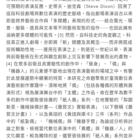
可預期的表演反應。史蒂夫・迪克森（Steve Dixon）回溯了
這段科技劇場與數位表演的歷史脈絡，指出劇場表演自古以來
即是跨界藝術合作與「多媒體」表現的形式⸺結合聲光、場
景、服裝、道具與文本等不同藝術型態的協作⸺也因此擁有
涵納更多媒體的可能性。[3] 然而，自科技史的角度觀之，科
技真正進入劇場，亦即將「新」媒體及其概念⸺而非將既成
技術輔助性地⸺運用在表演之上，則是近一世紀以來、表演
與前衛藝術在形式與觀念創新上交互影響下發展而出的產物。
[4] 在眾多前衛且具實驗性的創作中，「替身」、「偶」與
「機器人」的元素便不斷地出現在表演藝術的場域之中。有鑒
於此發展趨勢中顯著的特質，本研究之命題聚焦於臺灣數位表
演藝術創作實踐中，清晰地將「偶」（包括各種偶的形體與展
演形式）視為展演舞台中的「主體」之作品，故在歷年為數不
多的創作中選取張徐展的「紙人展」系列、在地實驗的「梨園
新意・機械操偶計畫―《蕭賀文》實驗表演」（以下簡稱《蕭
賀文計畫》），以及黃翊的《黃翊與庫卡》三件（系列）作品
中的「紙紮偶」、「機械偶」與「機器手臂」為論述分析與討
論之對象，檢視當代數位表演中的「異體」與「機器／人」的
文化顯意。較為獨特的是，儘管張徐展的「紙人展」系列並非