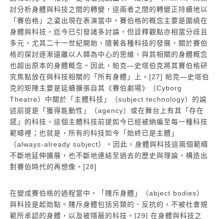
討分析身體與科技之間的轉變，這兩者之間的轉變正持續地以
「賽伯格」之姿出現在表演當中。賽伯格的概念主要是圍繞在
身體與科技，迄今已引發諸多討論，但詮釋觀點亦相當分歧且
多元，尤其二十一世紀開始，隨著各種科技的發展，關於賽伯
格的探討逐漸遠離以人類為中心的思維，與其相關的身體概念
也超出原本的身體概念。因此，帕克―史塔伯克將其賽伯格研
究焦點放在與科技相關的「所有身體」上。[27] 帕克―史塔伯
克的矩陣主要是延續擴張自其《賽伯劇場》（Cyborg
Theatre）中關於「主體科技」（subject technology）的論
述前提是「獲得能動性」（agency）或在舞台上有其「存在
感」的科技，這個主體科技前提如今已經被納編至每一種科技
範疇裡；也就是，所有的科技如今「始終已是主體」
（always-already subject）。因此，身體與科技這兩個範疇
不斷地延伸擴展，也不斷地連結至過去的歷史與理論，構造出
對賽伯時代的再想像。[28]
在變成賽伯格的過程當中，「賤斥身體」（abject bodies）
與科技是起始點。賤斥身體包括另類的、反抗的，不被社會規
範所承認的身體，以及被隱蔽的科技。[29] 在身體與科技之