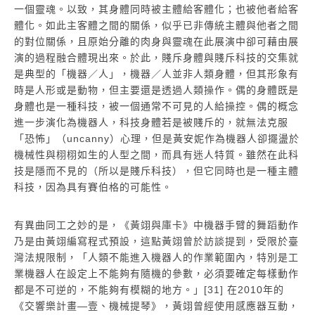
一個靈魂。以致，其身體同時被主體給客體化；也被他者給客
體化。如此主客體之間的關係，似乎已非傳統主體與他者之間
的對位關係，且原始分離的肉身與靈魂在此展演中卻可藉由展
演的過程融合體現出來。於此，賤斥身體與賤斥科技的交集就
是典型的「機器／人」，機器／人並非人類身體，但其形象有
時是人形或是動物，但主要還是透過人類操作。偶的身體既是
身體也是一種科技，被一個通常不可見的人給操控。偶的概念
進一步演化為機器人，科技身體若是被賤斥的，就無法克服
「恐怖」（uncanny）心理，但是黃安妮作為機器人卻擺盪於
機械性與栩栩如生的人型之間，而具有迷人特質。雖然在此科
技是隱而不見的（所以是賤斥科技），但它同時也是一種主體
科技，因為具有賽伯格的可能性。
有異曲同工之妙的是，《黃翊與庫卡》中機器手臂的舞蹈動作
乃是由黃翊編寫程式預設，這點黃翊曾於訪談提到，受限於臺
灣法規限制，「人類不能進入機器人的作業範圍內，特別是工
業機器人在設定上不能夠有隨機的參數，必須要確定每樣動作
都是不可逆的，不能夠有模糊的地方。」[31] 在2010年的
《交響樂計畫―壹、機械提琴》，黃翊曾經使用感應器互動，