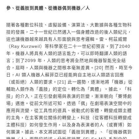
參、從義肢到異體、從機器偶到機器／人
隨著各種數位科技、虛擬設備、演算法、大數據與各種生物科
技的發展，二十一世紀已然邁入一個身體改造的後人類紀元，
這也讓機器越來越具有人形面貌與思考邏輯。雷・柯茲威爾
（Ray Kurzweil）等科學家在二十一世紀初預言，到了2040
年，機器人將具有人類的語言能力，可以即時翻譯人類的語
言；到了2099 年，人類的思考將全然地與機器智能完全結
合，屆時，人類與機器之間根本毫無差異。[20] 然而，時至今
日，AI 類人機器人蘇菲亞已經能夠自主地以人類語言回應
（或拒絕）人類的要求。[21] 此一趨勢，逐漸地將「機器」從
輔助人類作為「義肢」的定位，轉化為「異體」。據此，「科
技」的介入，正在引發劇場與表演的巨變，漸漸朝向「賽博劇
場」邁進。從前文所述可知，透過「偶」在劇場表演空間中的
應用與流變，從工具性的道具、被動式的客體，轉變成類主體
的主角，在主客異位關係的轉變上，科技（從客體科技轉變成
主體科技）如何發生作用，以及身為表演者的人（或賽博）如
何展演。據此，本文將試圖從「義肢到異體」、「從機器偶到
機器／人」兩階段論述，分析張徐展《Si So Mi》系列中的