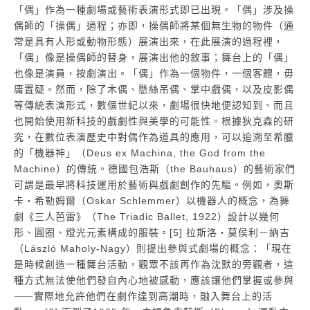
「偶」作為一種劇場或藝術表演形式即已出現。「偶」涉及操
偶師的「操偶」過程；亦即，操偶師將某個無生物的物件（通
常是具有人形或動物形態）展演出來，在此展演的過程裡，
「偶」像是操偶師的替身，展演出他的敘事；舞台上的「偶」
也像是演員，按劇演出。「偶」作為一個物件，一個客體，毋
庸置疑。然而，除了木偶、懸絲吊偶、掌中戲偶，以及皮影偶
等傳統表演形式，數個世紀以來，劇場很快地便認知到、而且
也開始使用新科技的戲劇性與美學的可能性。根據狄克森的研
究，在數位表演歷史中對偶作為道具的應用，可以追溯至希臘
的「機器神」（Deus ex Machina, the God from the
Machine）的傳統。德國包浩斯（the Bauhaus）的藝術家們
可謂是最早將科技運用於藝術與戲劇創作的先驅。例如，奧斯
卡・希勒姆爾（Oskar Schlemmer）以機器人的概念，為舞
劇《三人芭雷》（The Triadic Ballet, 1922）設計以幾何
形、圓圈、燈光元素構成的服裝。[5] 拉斯洛・莫侯利－納吉
（László Maholy-Nagy）則提出參與式劇場的概念：「現在
是時候創造一種舞台活動，觀眾不該再作為沈默的旁觀者，這
種方式無法使他們發自內心地被感動，應該讓他們掌握或參與
⸺實際地允許他們在劇作達到高潮時，融入舞台上的活