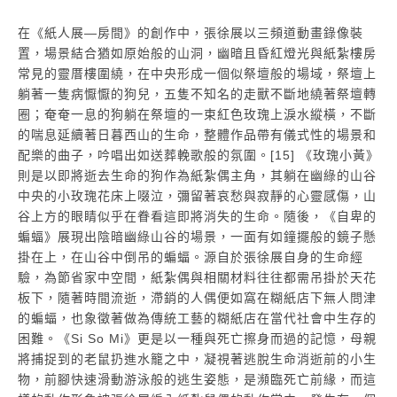
在《紙人展―房間》的創作中，張徐展以三頻道動畫錄像裝
置，場景結合猶如原始般的山洞，幽暗且昏紅燈光與紙紮樓房
常見的靈厝樓圍繞，在中央形成一個似祭壇般的場域，祭壇上
躺著一隻病懨懨的狗兒，五隻不知名的走獸不斷地繞著祭壇轉
圈；奄奄一息的狗躺在祭壇的一束紅色玫瑰上淚水縱橫，不斷
的喘息延續著日暮西山的生命，整體作品帶有儀式性的場景和
配樂的曲子，吟唱出如送葬輓歌般的氛圍。[15] 《玫瑰小黃》
則是以即將逝去生命的狗作為紙紮偶主角，其躺在幽綠的山谷
中央的小玫瑰花床上啜泣，彌留著哀愁與寂靜的心靈感傷，山
谷上方的眼睛似乎在眷看這即將消失的生命。隨後，《自卑的
蝙蝠》展現出陰暗幽綠山谷的場景，一面有如鐘擺般的鏡子懸
掛在上，在山谷中倒吊的蝙蝠。源自於張徐展自身的生命經
驗，為節省家中空間，紙紮偶與相關材料往往都需吊掛於天花
板下，隨著時間流逝，滯銷的人偶便如窩在糊紙店下無人問津
的蝙蝠，也象徵著做為傳統工藝的糊紙店在當代社會中生存的
困難。《Si So Mi》更是以一種與死亡擦身而過的記憶，母親
將捕捉到的老鼠扔進水籠之中，凝視著逃脫生命消逝前的小生
物，前腳快速滑動游泳般的逃生姿態，是瀕臨死亡前緣，而這