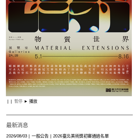
物質世界
調
❙❙
暫停
►
播放
最新消息
2026/08/03
一般公告
2026臺北美術獎初審通過名單