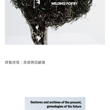
焊藝詩情：高燦興回顧展