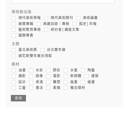
美術館出版
現代美術學報
現代美術期刊
美術論叢
展覽專輯
典藏目錄｜專冊
館史│年報
藝術教育專冊
研討會│講座文集
議題專書
主題
臺北美術獎
台北雙年展
威尼斯雙年展台灣館
媒材
油畫
水彩
膠彩
水墨
陶藝
攝影
錄像
電影
新媒體
建築
設計
表演
雕塑
版畫
繪畫
工藝
書法
素描
複合媒材
查詢