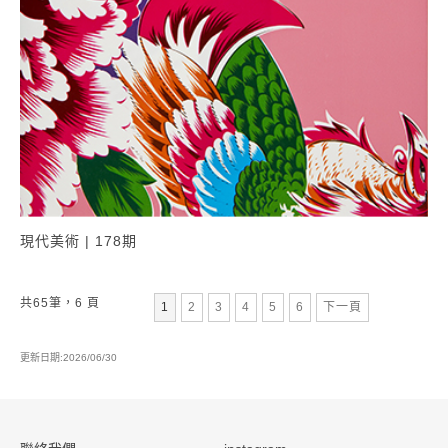
現代美術 | 178期
共65筆，6 頁
第
頁
第
頁
第
頁
第
頁
第
頁
1
2
3
4
5
6
下一頁
更新日期:2026/06/30
:::