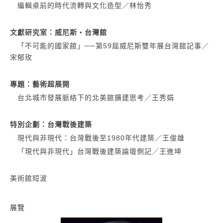
編輯桌前的時代流轉與文化造型／林怡秀
文獻研究室：威尼斯・台灣館
「不可能的國家館」──第59屆威尼斯雙年展台灣館記事／
宋郁玫
專題：藝術超展開
台北城市發展脈絡下的北美館擴建思考／王秀娟
特別企劃：台灣戰後建築
現代與非現代：台灣戰後至1980年代建築／王俊雄
「現代與非現代」台灣戰後建築論壇側記／王進坤
美術館短波
展覽
第59屆威尼斯國際美