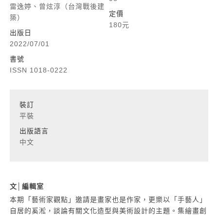
雷逸婷、曾炫淳（台灣戰後建
定價
築）
180元
出版日
2022/07/01
書號
ISSN 1018-0222
裝訂
平裝
出版語言
中文
文│編輯室
本期「藝術家觀點」邀請是畫家也是作家，更樂以「手藝人」
自居的奚淞，談論有關文化造型與美術設計的主題。集繪畫創