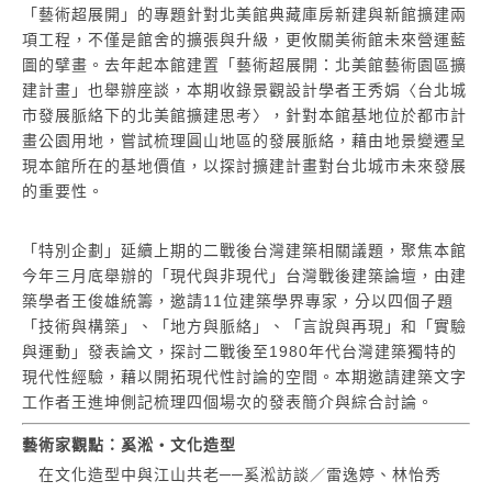
「藝術超展開」的專題針對北美館典藏庫房新建與新館擴建兩
項工程，不僅是館舍的擴張與升級，更攸關美術館未來營運藍
圖的擘畫。去年起本館建置「藝術超展開：北美館藝術園區擴
建計畫」也舉辦座談，本期收錄景觀設計學者王秀娟〈台北城
市發展脈絡下的北美館擴建思考〉，針對本館基地位於都市計
畫公園用地，嘗試梳理圓山地區的發展脈絡，藉由地景變遷呈
現本館所在的基地價值，以探討擴建計畫對台北城市未來發展
的重要性。
「特別企劃」延續上期的二戰後台灣建築相關議題，聚焦本館
今年三月底舉辦的「現代與非現代」台灣戰後建築論壇，由建
築學者王俊雄統籌，邀請11位建築學界專家，分以四個子題
「技術與構築」、「地方與脈絡」、「言說與再現」和「實驗
與運動」發表論文，探討二戰後至1980年代台灣建築獨特的
現代性經驗，藉以開拓現代性討論的空間。本期邀請建築文字
工作者王進坤側記梳理四個場次的發表簡介與綜合討論。
藝術家觀點：奚淞・文化造型
在文化造型中與江山共老──奚淞訪談／雷逸婷、林怡秀