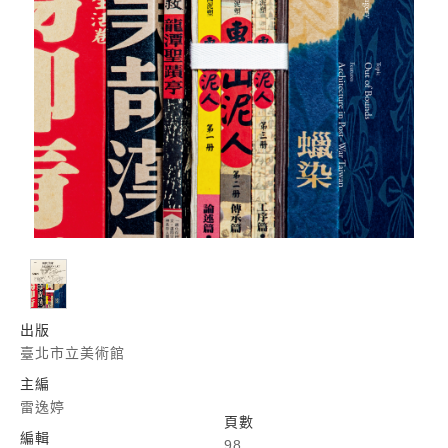
出版
臺北市立美術館
主編
雷逸婷
頁數
編輯
98