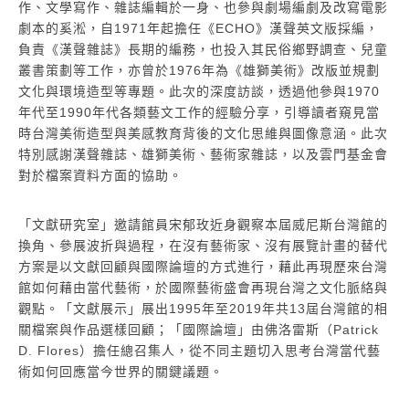
作、文學寫作、雜誌編輯於一身、也參與劇場編劇及改寫電影
劇本的奚淞，自1971年起擔任《ECHO》漢聲英文版採編，
負責《漢聲雜誌》長期的編務，也投入其民俗鄉野調查、兒童
叢書策劃等工作，亦曾於1976年為《雄獅美術》改版並規劃
文化與環境造型等專題。此次的深度訪談，透過他參與1970
年代至1990年代各類藝文工作的經驗分享，引導讀者窺見當
時台灣美術造型與美感教育背後的文化思維與圖像意涵。此次
特別感謝漢聲雜誌、雄獅美術、藝術家雜誌，以及雲門基金會
對於檔案資料方面的協助。
「文獻研究室」邀請館員宋郁玫近身觀察本屆威尼斯台灣館的
換角、參展波折與過程，在沒有藝術家、沒有展覽計畫的替代
方案是以文獻回顧與國際論壇的方式進行，藉此再現歷來台灣
館如何藉由當代藝術，於國際藝術盛會再現台灣之文化脈絡與
觀點。「文獻展示」展出1995年至2019年共13屆台灣館的相
關檔案與作品選樣回顧；「國際論壇」由佛洛雷斯（Patrick
D. Flores）擔任總召集人，從不同主題切入思考台灣當代藝
術如何回應當今世界的關鍵議題。