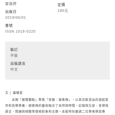
雷逸婷
定價
180元
出版日
2019/06/01
書號
ISSN 1018-0220
裝訂
平裝
出版語言
中文
文 │ 編輯室
本期「展覽觀點」聚焦「安棲：謝素梅」，以其亞歐混血的源起家
世和音樂學養，謝素梅的藝術融合了自然與時間、記憶與忘卻、音律與
語言、閱讀與傾聽等借喻對象和主題。本館特別邀請二位學者撰寫專