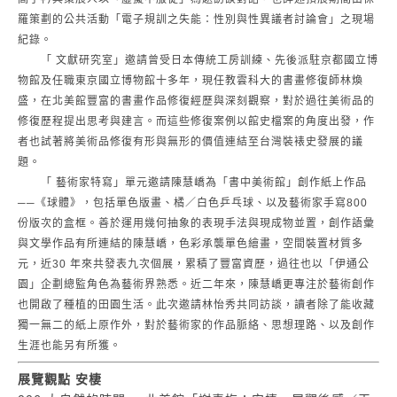
羅策劃的公共活動「電子規訓之失能：性別與性異議者討論會」之現場
紀錄。
「 文獻研究室」邀請曾受日本傳統工房訓練、先後派駐京都國立博
物館及任職東京國立博物館十多年，現任教雲科大的書畫修復師林煥
盛，在北美館豐富的書畫作品修復經歷與深刻觀察，對於過往美術品的
修復歷程提出思考與建言。而這些修復案例以館史檔案的角度出發，作
者也試著將美術品修復有形與無形的價值連結至台灣裝裱史發展的議
題。
「 藝術家特寫」單元邀請陳慧嶠為「書中美術館」創作紙上作品
──《球體》，包括單色版畫、橘／白色乒乓球、以及藝術家手寫800
份版次的盒框。善於運用幾何抽象的表現手法與現成物並置，創作語彙
與文學作品有所連結的陳慧嶠，色彩承襲單色繪畫，空間裝置材質多
元，近30 年來共發表九次個展，累積了豐富資歷，過往也以「伊通公
園」企劃總監角色為藝術界熟悉。近二年來，陳慧嶠更專注於藝術創作
也開啟了種植的田園生活。此次邀請林怡秀共同訪談，讀者除了能收藏
獨一無二的紙上原作外，對於藝術家的作品脈絡、思想理路、以及創作
生涯也能另有所獲。
展覽觀點 安棲