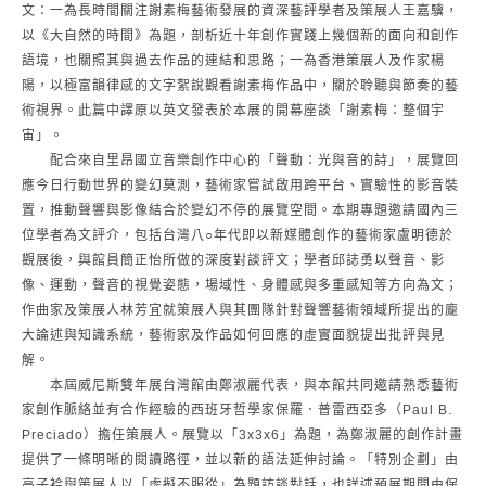
文：一為長時間關注謝素梅藝術發展的資深藝評學者及策展人王嘉驥，
以《大自然的時間》為題，剖析近十年創作實踐上幾個新的面向和創作
語境，也關照其與過去作品的連結和思路；一為香港策展人及作家楊
陽，以極富韻律感的文字絮說觀看謝素梅作品中，關於聆聽與節奏的藝
術視界。此篇中譯原以英文發表於本展的開幕座談「謝素梅：整個宇
宙」。
配合來自里昂國立音樂創作中心的「聲動：光與音的詩」，展覽回
應今日行動世界的變幻莫測，藝術家嘗試啟用跨平台、實驗性的影音裝
置，推動聲響與影像結合於變幻不停的展覽空間。本期專題邀請國內三
位學者為文評介，包括台灣八○年代即以新媒體創作的藝術家盧明德於
觀展後，與館員簡正怡所做的深度對談評文；學者邱誌勇以聲音、影
像、運動，聲音的視覺姿態，場域性、身體感與多重感知等方向為文；
作曲家及策展人林芳宜就策展人與其團隊針對聲響藝術領域所提出的龐
大論述與知識系統，藝術家及作品如何回應的虛實面貌提出批評與見
解。
本屆威尼斯雙年展台灣館由鄭淑麗代表，與本館共同邀請熟悉藝術
家創作脈絡並有合作經驗的西班牙哲學家保羅．普雷西亞多（Paul B.
Preciado）擔任策展人。展覽以「3x3x6」為題，為鄭淑麗的創作計畫
提供了一條明晰的閱讀路徑，並以新的語法延伸討論。「特別企劃」由
高子衿與策展人以「虛擬不服從」為題訪談對話，也詳述預展期間由保