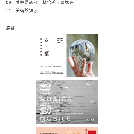
096 陳慧嶠訪談
／
林怡秀、雷逸婷
118 美術館短波
展覽
謝素梅：安棲
聲動：光與音的詩
第58屆威尼斯國際美