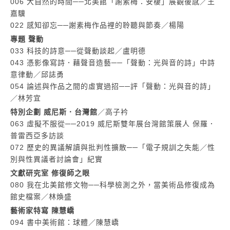
006 大自然的時間──北美館「謝素梅：安棲」展觀後感／王
嘉驥
022 感知卻忘──謝素梅作品裡的聆聽與節奏
／
楊陽
專題 聲動
033 科技的詩意──從聲動談起
／
盧明德
043 憑影像寫詩．藉聲音造藝──「聲動：光與音的詩」中詩
意律動
／
邱誌勇
054 論述與作品之間的虛實過招──評「聲動：光與音的詩」
／
林芳宜
特別企劃 威尼斯．台灣館
／
高子衿
063 虛擬不服從──2019 威尼斯雙年展台灣館策展人 保羅．
普雷西亞多訪談
072 歷史的異議解讀與批判性擴散──「電子規訓之失能／性
別與性異議者討論會」紀實
文獻研究室 修復師之眼
080 我在北美館修文物──科學檢測之外，當美術品修復成為
館史檔案
／
林煥盛
藝術家特寫 陳慧嶠
094 書中美術館：球體
／
陳慧嶠