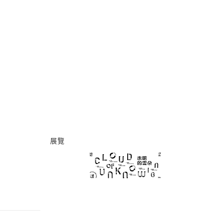
展覽
未明的雲朵：一城七