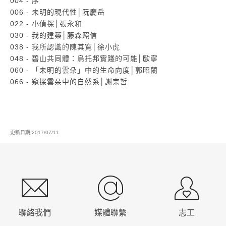
004 - 序
006 - 未明的現代性│阮慶岳
022 - 小偵探│張永和
030 - 我的建築│藤森照信
038 - 我所認識的陳其寬│徐小虎
048 - 碧山共同體：烏托邦實踐的可能│歐寧
060 - 「未明的雲朵」中的生命向度│郭昭蘭
066 - 窺探雲朵中的自然系│謝宗哲
更新日期:2017/07/11
:::
聯絡我們
媒體聯繫
志工