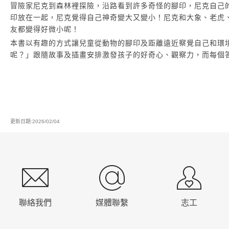
冒險家尼克到森林裡探險，沿路看到許多奇怪的腳印，尼克自己的，小鳥
印放在一起，尼克覺得自己神奇變大又變小！尼克和大象、老虎
友都變得好微小呢！
本書以有趣的方式讓兒童從動物的腳印及距離遠近察覺自己和環
呢？」跟隨故事及插畫安排激發孩子的好奇心、觀察力，而每個
更新日期:2026/02/04
:::
聯絡我們
媒體聯繫
志工