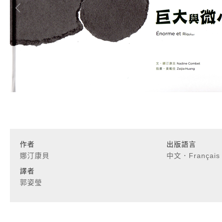
作者
出版語言
娜汀康貝
中文．Françai
譯者
郭姿瑩