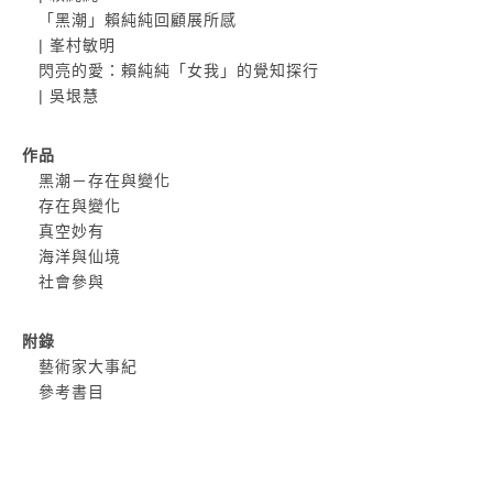
「黑潮」賴純純回顧展所感
| 峯村敏明
閃亮的愛：賴純純「女我」的覺知探行
| 吳垠慧
作品
黑潮－存在與變化
存在與變化
真空妙有
海洋與仙境
社會參與
附錄
藝術家大事紀
參考書目