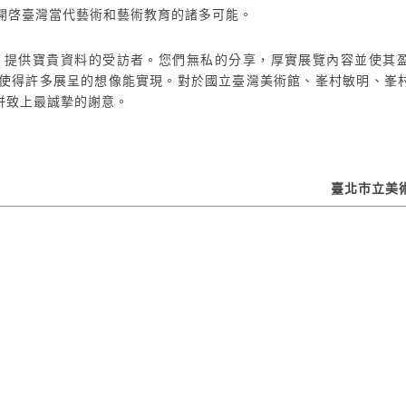
也開啓臺灣當代藝術和藝術教育的諸多可能。
、提供寶貴資料的受訪者。您們無私的分享，厚實展覽內容並使其
使得許多展呈的想像能實現。對於國立臺灣美術館、峯村敏明、峯
併致上最誠摯的謝意。
臺北市立美