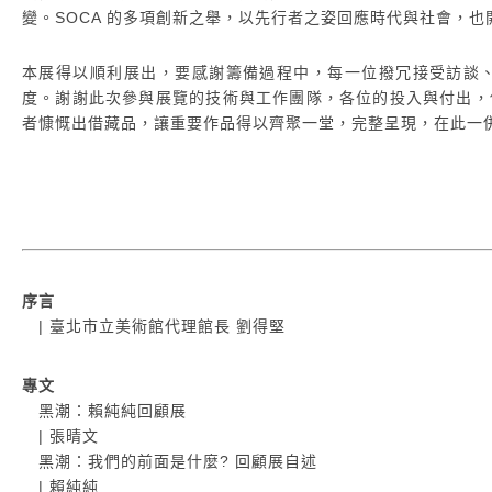
變。SOCA 的多項創新之舉，以先行者之姿回應時代與社會，
本展得以順利展出，要感謝籌備過程中，每一位撥冗接受訪談
度。謝謝此次參與展覽的技術與工作團隊，各位的投入與付出，
者慷慨出借藏品，讓重要作品得以齊聚一堂，完整呈現，在此一
序言
| 臺北市立美術館代理館長 劉得堅
專文
黑潮：賴純純回顧展
| 張晴文
黑潮：我們的前面是什麼? 回顧展自述
| 賴純純