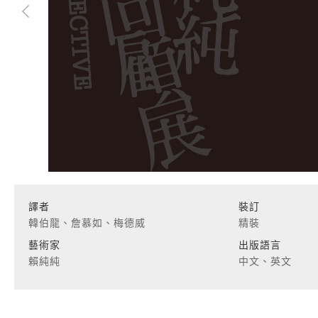
譯者
裝訂
韓伯龍、詹慕如、梅德威
精裝
藝術家
出版語言
賴純純
中文、英文