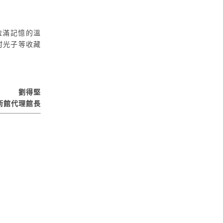
盈滿記憶的溫
村光子等收藏
劉得堅
術館代理館長