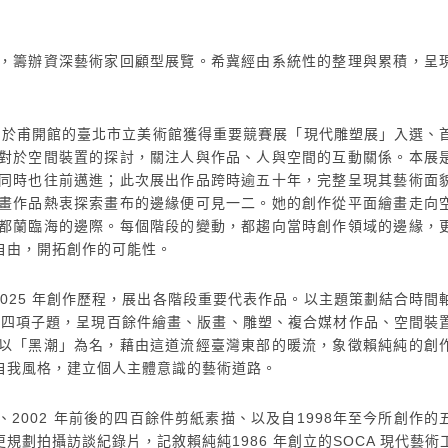
，籌辦資深藝術家回顧型展覽。希冀經由系統性的整理與累積，呈
，陸續於甫開館的臺北市立美術館獲得重要競賽展「現代雕塑展」入選、
對於空間裝置的探討，關注人與作品、人與空間的互動關係。本展
同時也往前邁進；此次展出作品跨時逾五十年，完整呈現其藝術面
畫作品熱衷探索畫布的邊緣便可見一二。她的創作從平面繪畫走向
都蘭臨海的邊際。每個階段的變動，都趨向當時創作領域的邊緣，
自由，開拓創作的可能性。
2025 年創作歷程，展出各階段重要代表作品。以主題策劃結合時間
等四項子題，呈現百餘件繪畫、版畫、雕塑、複合媒材作品、空間裝
以「黑潮」為名，藉由這道流經臺灣東部的暖流，象徵賴純純的創
自我風格，建立個人主體意識的藝術道路。
2002 年前後的四百餘件剪紙素描、以及自1998年至今所創作的
劃拍攝訪談紀錄片，記敘賴純純1986 年創立的SOCA 現代藝術