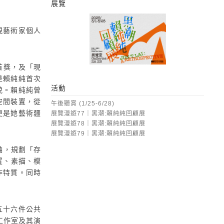
展覽
黑潮：賴純純回顧展
現藝術家個人
首獎，及「現
是賴純純首次
活動
貌。賴純純曾
空間裝置，從
午後聽賞 (1/25-6/28)
更是她藝術疆
展覽漫遊77｜黑潮:賴純純回顧展
展覽漫遊78｜黑潮:賴純純回顧展
展覽漫遊79｜黑潮:賴純純回顧展
軸，規劃「存
置、素描、模
作特質。同時
五十六件公共
工作室及其演