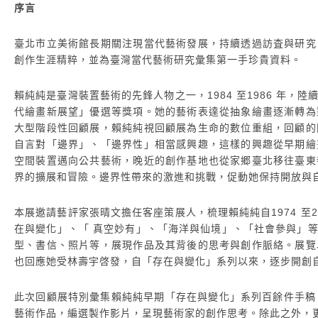
序言
臺北市立美術館長期關注現當代藝術發展，持續透過訪査與研究
創作生涯精粹，並為臺灣當代藝術研究彙集第一手珍貴資料。
賴純純是臺灣裝置藝術的先鋒人物之一，1984 至1986 年
代繪畫新展望」優選等獎項。她的藝術表達從抽象繪畫逐漸轉為
大型階段性回顧展，賴純純視回顧展為生命的數位重組，回顧的
自言對「邊界」、「邊界性」相當感興趣，這樣的興趣從早期繪
空間裝置邁向公共藝術，晚近的創作基地也從家郷臺北移往臺東
界的擴展和冒險。邊界性帶來的激進和挑戰，促動她保持開放與
本展邀請藝評家張晴文擔任客座策展人，梳理賴純純自1974 至
在與變化」、「 真空妙有」、「海洋與仙境」、「社會參與」
型、書信、照片等，展現作品及其背後的思考與創作脈絡。展覽
也回應她受林壽宇啓發，自「存在與變化」系列以來，逐步開創
此次回顧展特別彙集賴純純早期「存在與變化」系列百餘件手稿、
藝術作品，編選製作影片，呈現藝術家的創作思考。除此之外，更規