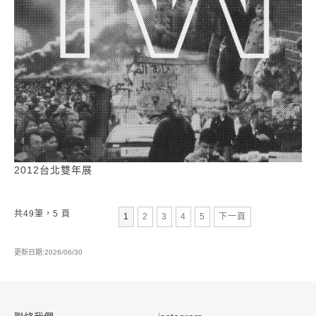
2012台北雙年展
共49筆，5 頁
第
頁
第
頁
第
頁
第
頁
1
2
3
4
5
下一頁
更新日期:2026/06/30
:::