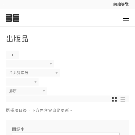
:::
網站導覽
:::
出版品
+
台北雙年展
排序
選擇項目後，下方內容會自動更新。
關鍵字