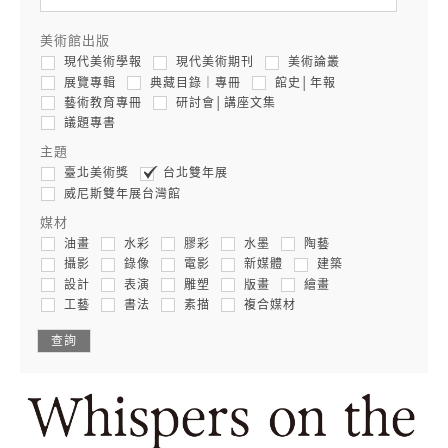
美術館出版
現代美術學報
現代美術期刊
美術論叢
展覽專輯
典藏目錄｜專冊
館史│年報
藝術教育專冊
研討會│講座文集
議題專書
主題
臺北美術獎
台北雙年展
威尼斯雙年展台灣館
媒材
油畫
水彩
膠彩
水墨
陶藝
攝影
錄像
電影
新媒體
建築
設計
表演
雕塑
版畫
繪畫
工藝
書法
素描
複合媒材
查詢