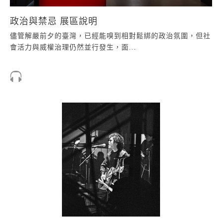
政治與禁忌 展區說明
儘管解嚴前夕的臺灣，已經能嗅到相對鬆綁的政治氛圍，但社
會活力與威權治理仍然並行發生，面...