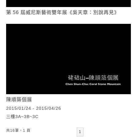
第 56 屆威尼斯藝術雙年展《吳天章：別說再見》
陳順築個展
2015/01/24 - 2015/04/26
三樓3A~3B~3C
共16筆，1 頁
1