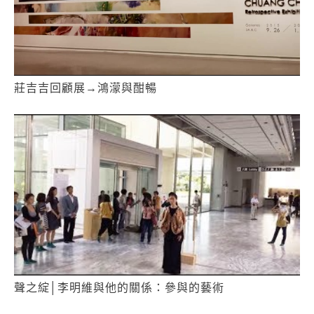
莊吉吉回顧展→鴻濛與酣暢
聲之綻│李明維與他的關係：參與的藝術