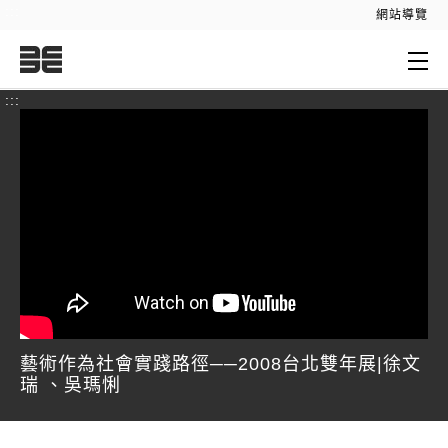
:::
網站導覽
:::
藝術作為社會實踐路徑──2008台北雙年展|徐文
瑞 、吳瑪悧