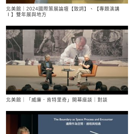
北美館｜2024國際策展論壇【致詞】、【專題演講
Ⅰ】雙年展與地方
北美館｜「威廉．肯特里奇」開幕座談｜對談