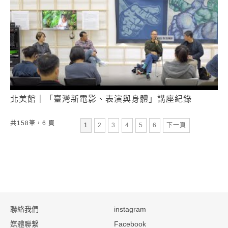
北美館｜「臺灣新電影、表演與身體」講座紀錄
共158筆，6 頁
第
頁
第
頁
第
頁
第
頁
第
頁
1
2
3
4
5
6
下一頁
:::
聯絡我們
instagram
媒體聯繫
Facebook