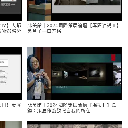
次Ⅳ】大都
北美館｜2024國際策展論壇【專題演講Ⅱ】
藝術策略分
黑盒子—白方格
次Ⅲ】策展
北美館｜2024國際策展論壇【場次Ⅱ】島
鏈：策展作為觀照自我的所在