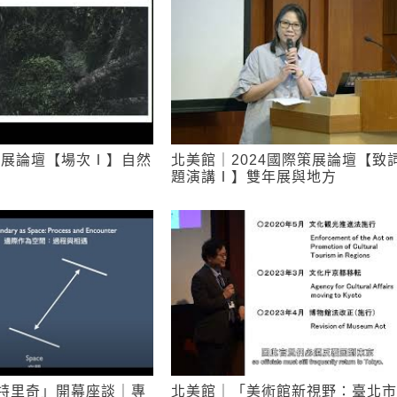
策展論壇【場次Ⅰ】自然
北美館｜2024國際策展論壇【致
題演講Ⅰ】雙年展與地方
特里奇」開幕座談｜專
北美館｜「美術館新視野：臺北市