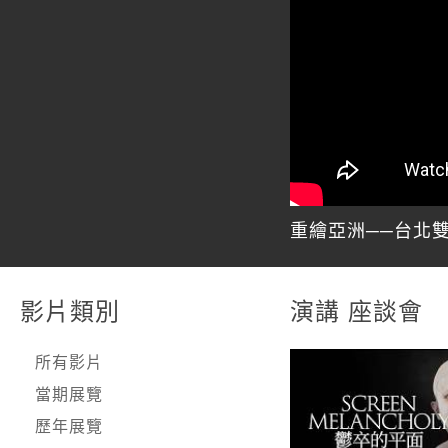
重繪亞洲──台北雙
影片類別
演講 座談會
所有影片
當期展覽
歷年展覽