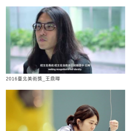
2016臺北美術獎_王鼎曄