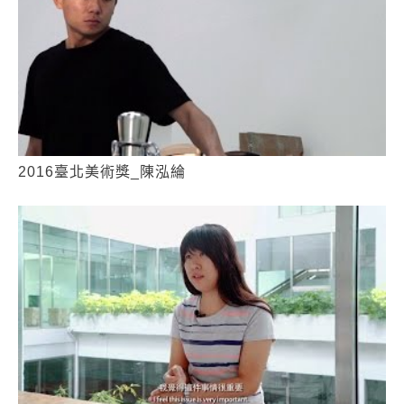
2016臺北美術獎_陳泓綸