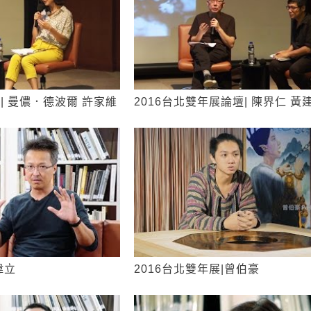
| 曼儂．德波爾 許家維
2016台北雙年展論壇| 陳界仁 黃
偉立
2016台北雙年展|曾伯豪