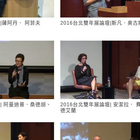
壇|薩阿丹． 阿菲夫
2016台北雙年展論壇|斯凡．奥古
壇| 阿曼迪普．桑德胡、
2016台北雙年展論壇| 安潔拉． 
德艾蘭