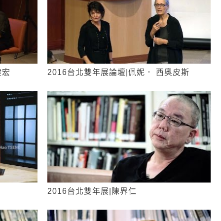
建宏
2016台北雙年展論壇|佩妮． 西奧皮斯
2016台北雙年展|陳界仁