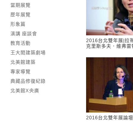
當期展覽
歷年展覽
形象篇
演講 座談會
2016台北雙年展|
教育活動
克里斯多夫．維弗雷
王大閎建築劇場
北美館建築
專家導覽
典藏品修復紀錄
北美館X央廣
2016台北雙年展論壇