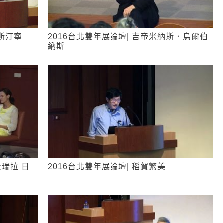
斯汀寧
2016台北雙年展論壇| 吉帝米納斯．烏爾伯
納斯
費瑞拉 日
2016台北雙年展論壇| 稻賀繁美