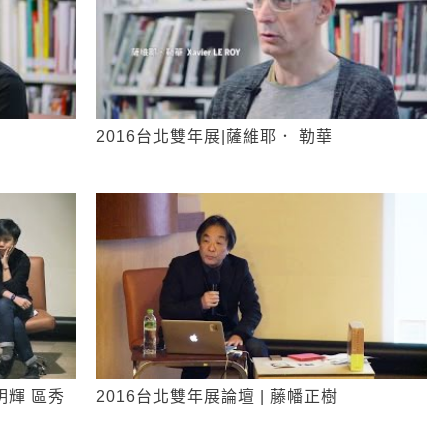
2016台北雙年展|薩維耶． 勒華
明輝 區秀
2016台北雙年展論壇 | 藤幡正樹