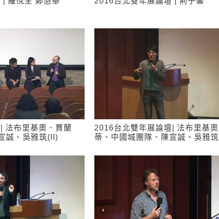
 | 羅悅全 鄭慧華
2016台北雙年展論壇 | 荊子馨
壇| 法布里基奧．賈蘭
2016台北雙年展論壇| 法布里基
誠、吳雅筑(II)
蒂、中國城團隊、陳宣誠、吳雅筑(