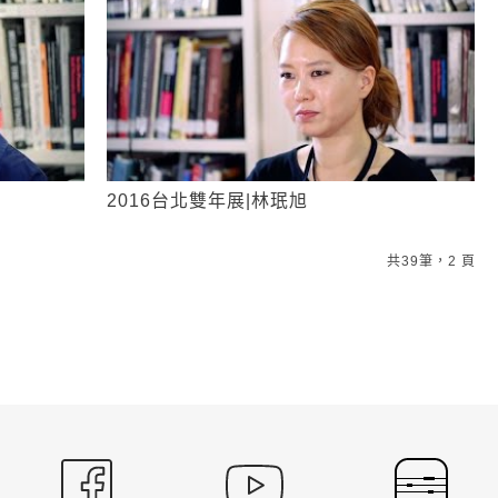
2016台北雙年展|林珉旭
共39筆，2 頁