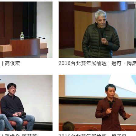
 | 高俊宏
2016台北雙年展論壇 | 邁可．陶