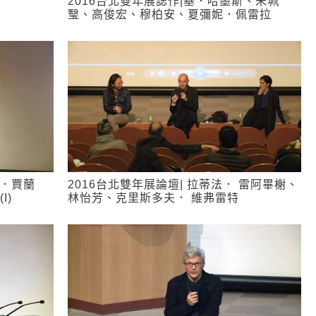
2016台北雙年展誌作|基．哈墨斯、朱珮
瑿、高俊宏、穆柏安、夏彌妮．佩雷拉
奧．賈蘭
2016台北雙年展論壇| 拉蒂法． 雷阿畢榭、
I)
林怡芳、克里斯多夫． 維弗雷特