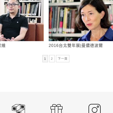
家維
2016台北雙年展|曼儂德波爾
第
頁
1
2
下一頁