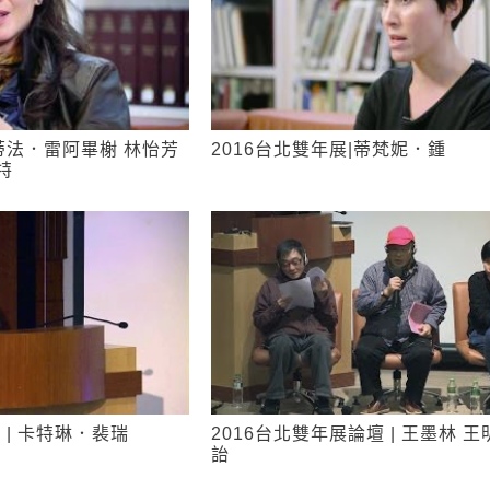
拉蒂法．雷阿畢榭 林怡芳
2016台北雙年展|蒂梵妮．鍾
特
 | 卡特琳．裴瑞
2016台北雙年展論壇 | 王墨林 王
詒