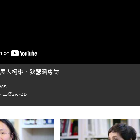
策展人柯琳．狄瑟涵專訪
/05
、二樓2A~2B