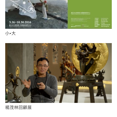
小•大
楊茂林回顧展