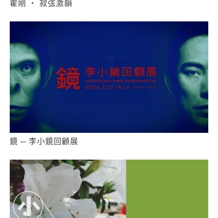
霍剛 ‧ 寂弦激韻
鏡 ─ 李小鏡回顧展