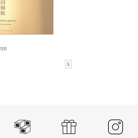
/20
1