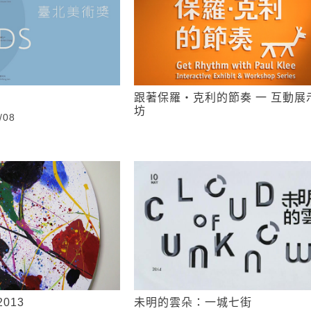
跟著保羅‧克利的節奏 一 互動展
坊
/08
013
未明的雲朵：一城七街