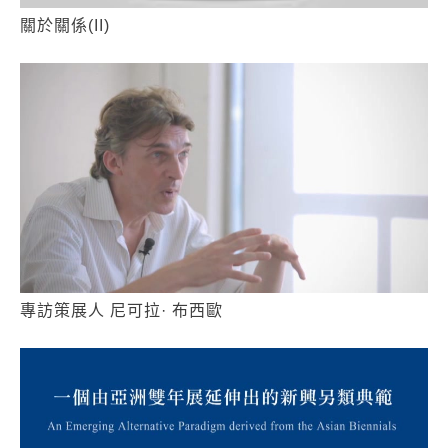
關於關係(II)
專訪策展人 尼可拉· 布西歐