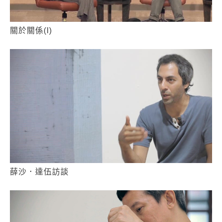
關於關係(I)
薛沙．達伍訪談