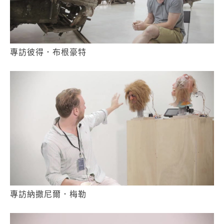
專訪彼得．布根豪特
專訪納撒尼爾．梅勒