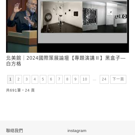
北美館｜2024國際策展論壇【專題演講Ⅱ】黑盒子—
白方格
第
頁
第
頁
第
頁
第
頁
第
頁
第
頁
第
頁
第
頁
第
頁
...
第
頁
1
2
3
4
5
6
7
8
9
10
24
下一頁
共691筆，24 頁
:::
聯絡我們
instagram