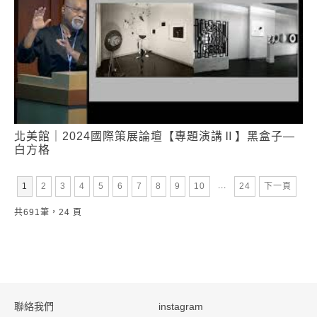
北美館｜2024國際策展論壇【專題演講Ⅱ】黑盒子—
白方格
第
頁
第
頁
第
頁
第
頁
第
頁
第
頁
第
頁
第
頁
第
頁
...
第
頁
1
2
3
4
5
6
7
8
9
10
24
下一頁
共691筆，24 頁
:::
聯絡我們
instagram