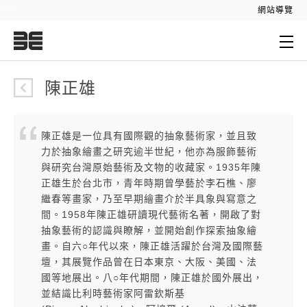
:::
網站導覽
:::
陳正雄
陳正雄是一位具有國際觀的抽象藝術家，並且致
力於抽象繪畫之研究逾半世紀，他亦為服飾藝術
與研究台灣原始藝術及文物的收藏家。1935年陳
正雄生於台北市，青年時期曾學藝於李石樵、廖
繼春等畫家，乃至早期繪畫介於半具象與寫意之
間。1958年陳正雄研讀現代藝術名著，開啟了對
抽象藝術的認識與瞭解，並開始創作探索抽象繪
畫。自六○年代以來，陳正雄活躍於台灣及國際藝
壇，其展覽作品曾在日本東京、大阪、美國、法
國等地展出。八○年代期間，陳正雄於國外展出，
並結識比利時藝術家阿雷欽斯基