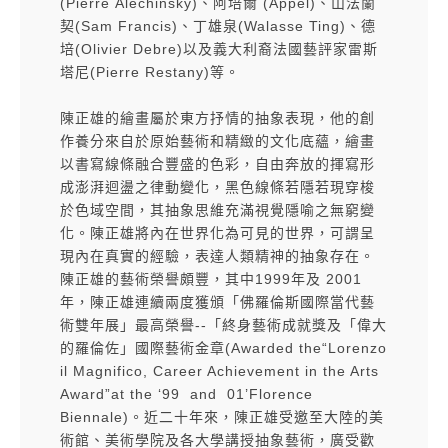
(Pierre
Alechinsky)、阿培爾 (Appel)、山法蘭
契(Sam Francis)、丁雄泉(Walasse Ting)、德
培
(Olivier Debre)以及義大利裔法國藝評家雷斯
塔尼(Pierre Restany)等。
陳正雄的繪畫屬於東方抒情的抽象表現，他的創
作養分來自於原始藝術和精緻的文化底
蘊，繪畫
以書寫線條融合豐盛的色彩，自由奔放的揮寫形
成澎湃迴盪之律動變化，黑色
線條若隱若現穿梭
於色域空間，其抽象思維充滿視覺隱喻之無窮變
化。陳正雄將內在世
界化為可見的世界，可謂呈
現內在真實的經驗，表達人類精神的抽象存在。
陳正雄的藝
術榮譽頗豐，其中1999年及 2001
年，陳正雄連續兩度獲頒「佛羅倫斯國際當代藝
術雙
年展」最高榮譽--「終身藝術成就獎及「偉大
的羅倫佐」國際藝術金章(Awarded the
“Lorenzo
il Magnifico, Career Achievement in the Arts
Award”at the ‘99 and 01’
Florence
Biennale)。近二十年來，陳正雄受邀至大陸的美
術館、美術學院及各大學講授
抽象藝術，廣受歡