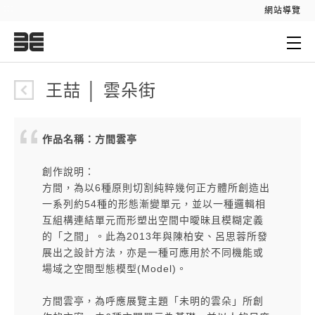
:::
網站導覽
:::
王喆 │ 雲朵街
作品名稱：方間雲亭
創作說明：
方間，為以6種原則切割純粹幾何正方體所創造出
一系列約54種的形態漸變單元，並以一種邏輯相
互組構連結單元而形塑出空間中曖昧且模糊定義
的「之間」。此為2013年與陳柏安、呂思蓉所發
展出之設計方法，亦是一種可應用於不同機能或
場域之空間型態模型(Model)。
方間雲亭，為呼應展覽主題「未明的雲朵」所創