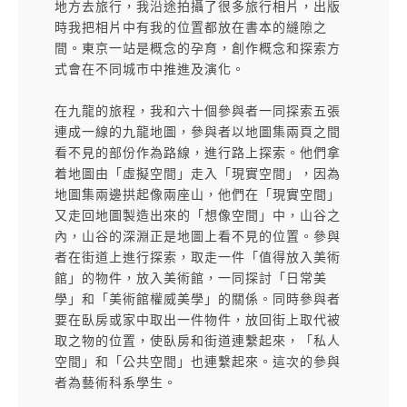
地方去旅行，我沿途拍攝了很多旅行相片，出版
時我把相片中有我的位置都放在書本的縫隙之
間。東京一站是概念的孕育，創作概念和探索方
式會在不同城市中推進及演化。
在九龍的旅程，我和六十個參與者一同探索五張
連成一線的九龍地圖，參與者以地圖集兩頁之間
看不見的部份作為路線，進行路上探索。他們拿
着地圖由「虛擬空間」走入「現實空間」，因為
地圖集兩邊拱起像兩座山，他們在「現實空間」
又走回地圖製造出來的「想像空間」中，山谷之
內，山谷的深淵正是地圖上看不見的位置。參與
者在街道上進行探索，取走一件「值得放入美術
館」的物件，放入美術館，一同探討「日常美
學」和「美術館權威美學」的關係。同時參與者
要在臥房或家中取出一件物件，放回街上取代被
取之物的位置，使臥房和街道連繫起來，「私人
空間」和「公共空間」也連繫起來。這次的參與
者為藝術科系學生。