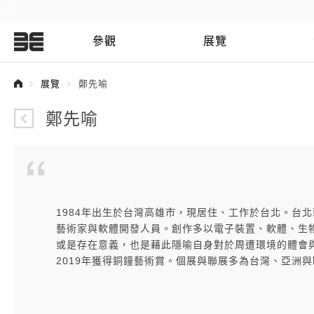
:::
參觀
展覽
:::
展覽
鄭先喻
鄭先喻
1984年出生於台灣高雄市，現居住、工作於台北。台北藝術大學
藝術家與軟體開發人員。創作多以電子裝置、軟體、生
或是存在意義，也是藉此隱喻自身對於周遭環境的體會與觀察
2019年獲得銅鐘藝術賞。個展與聯展多為台灣、亞洲