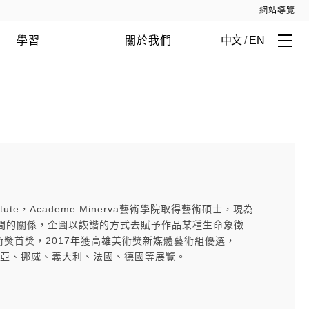
網站導覽
學習
關於我們
中文
/
EN
te，Academe Minerva藝術學院取得藝術碩士，現為
間的關係，企圖以詼諧的方式去賦予作品某種生命象徵
藝術獎首獎，2017年獲高雄美術獎新媒體藝術組優選，
尼亞、挪威、義大利、法國、德國等展覽。