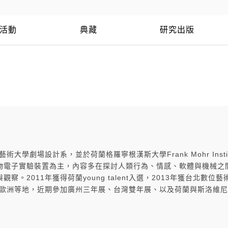
活動
典藏
研究出版
劇場設計系，並於荷蘭格羅寧根漢斯大學Frank Mohr Institu
物電子實驗裝置為主，內容多在探討人類行為、情感、軟體與機械之
。2011年獲得荷蘭young talent入選，2013年獲台北數位
與歐洲等地，近期參加廣州三年展、台灣雙年展、以及荷蘭與斯洛維