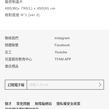
腦控制晶片
480(W)x 790(L) x 450(H) cm
相對感度 N°1 [ver.2]
:::
聯絡我們
instagram
媒體聯繫
Facebook
志工
Youtube
兒童藝術教育中心
TFAM APP
書店禮品
確定
訂閱電子報
徵才
常見問題
無障礙網站
隱私權安全政策