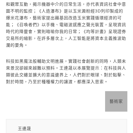
和觀眾互動，揭示機器中介的日常生活，亦代表資訊社會中意
圖不明的監控；《人造瀑布》是以玉米澱粉經3D列印製成的
爆米花瀑布，藝術家提出藉基因改造玉米實踐循環經濟的可
能；《召喚者們》以手機、電磁波感應之聲光裝置，呈現資訊
時代的降靈會，實則暗喻你我的日常；《均等計畫》呈現證券
交易所的縮影，在許多層次上，人工智能是將資本主義推波助
瀾的要角。
科技如黑魔法般輔助文明進展，實踐社會創新的同時，人類未
來景況卻越來越難以預料。王連晟以本展覽提示：在科技與人
類彼此交纏並擴大的意識邊界上，人們對於眼球、對於點擊、
對於時間，乃至於種種權力的讓渡，都應深入思索。
藝術家
王連晟
王連晟