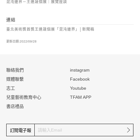
混沌邊界－王連晟個展｜展覽座談
連結
臺北美術獎首獎王連晟個展「混沌邊界」│新聞稿
更新日期:2022/09/28
:::
聯絡我們
instagram
媒體聯繫
Facebook
志工
Youtube
兒童藝術教育中心
TFAM APP
書店禮品
確定
訂閱電子報