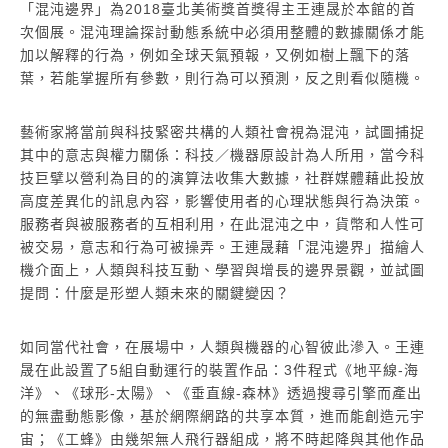
鐵架、手機、喇叭、LED、電磁感應裝置,2021
單頻
「混沌邊界」為2018臺北美術獎首獎得主王連晟於本館的首
80 x 30 x 180 (H) cm
尺寸
次個展。混沌理論探討動態系統中必須用整體的數據關係才能
加以解釋的行為，例如全球天氣預報，又例如樹上飄下的落
葉，若能掌握所有參數，則行為可以預測，反之則看似隨機。
藝術家將當前與科技緊密共構的人類社會視為混沌，試圖捕捉
其中的意志與權力關係：科技／機器原設計為人所用，當今科
技巨擘以營利為目的的演算法收集大數據，社群媒體藉此投放
高度差異化的訊息內容，影響使用者的心理狀態與行為決策。
服務者與被服務者的互相利用，在此混沌之中，貨幣和人性可
被交易，意志和行為可被操弄。王連晟藉「混沌邊界」描繪人
機介面上，人類與科技互動、學習與增長的邊界景觀，並試圖
提問：什麼是形塑人類未來的關鍵變因？
如同當代社會，在展場中，人類與機器的心智彼此滲入。王連
晟在此設置了5組自動運行的裝置作品：3件程式《地平線-海
洋》、《球形-太陽》、《垂直線-森林》透過搜尋引擎而產出
的無盡動態影像，基於網際網路的共享本質，進而能創造元宇
宙；《工蜂》由幾架無人飛行器組成，將不時起降與其他作品