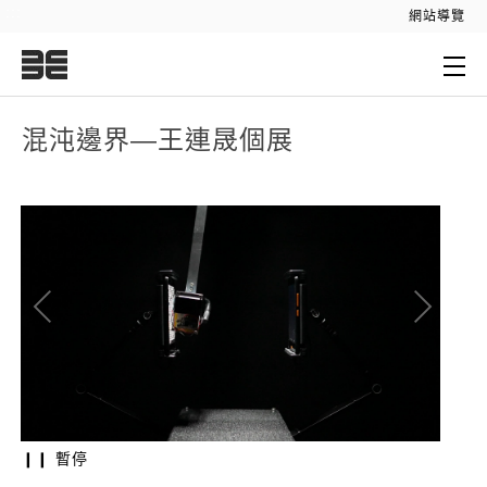
:::
網站導覽
:::
混沌邊界—王連晟個展
❙❙ 暫停
王連晟 | 召喚者們
王連