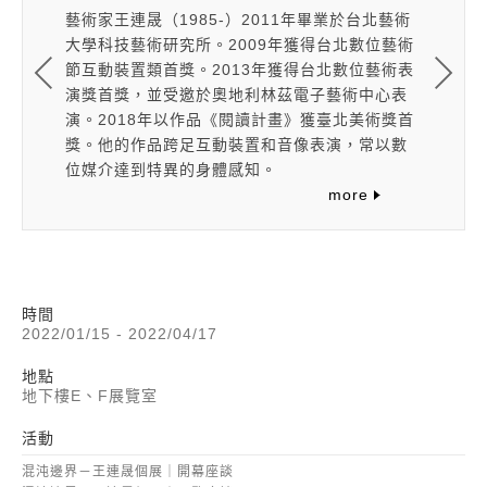
於台北藝術
藝術家王連晟（1985-）2011年畢業於台北藝術
藝術家王連
北數位藝術
大學科技藝術研究所。2009年獲得台北數位藝術
大學科技
數位藝術表
節互動裝置類首獎。2013年獲得台北數位藝術表
節互動裝
術中心表
演獎首獎，並受邀於奧地利林茲電子藝術中心表
演獎首獎
北美術獎首
演。2018年以作品《閱讀計畫》獲臺北美術獎首
演。20
，常以數
獎。他的作品跨足互動裝置和音像表演，常以數
獎。他的
位媒介達到特異的身體感知。
位媒介達
re
more
時間
2022/01/15 - 2022/04/17
地點
地下樓E、F展覽室
活動
混沌邊界－王連晟個展｜開幕座談