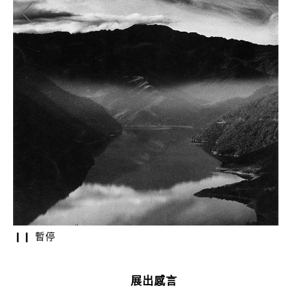
王信
銀鹽
台北
❙❙ 暫停
王信 | 訪霧社
銀鹽相紙,1972
台北市立美術館收藏
展出感言