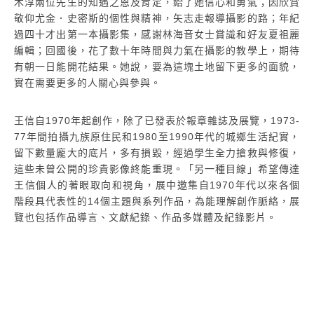
木淳兩位先生的知遇之恩及肯定，給了她信心和勇氣；因欣賞
敬仰尤金．史密斯的個性與精神，矢志走報導攝影的路；年紀
過四十才出第一本攝影集，感謝林海音女士賞識和好友夏祖麗
編輯；回國後，花了數十年時間與力氣在攝影的教學上，期待
有朝一日能開花結果。她說，要為這塊土地留下更多的面貌，
實在需要更多的人關心與參與。
王信自1970年起創作，除了已發表於報章雜誌及展覽，1973-
77年間拍攝九族原住民和1980至1990年代的城鄉生活紀實，
留下數量龐大的底片，多有損毀，經過學生全力搶救與修復，
這些未曾公開的珍貴影像終能重現。「另一種目線」希望傳達
王信個人的著眼取向和視角，展中邀集自1970年代以來各個
階段具代表性的14個主題與系列作品，為能理解創作脈絡，展
覽也包括作品導言、文獻紀錄、作品多媒體及紀錄影片。