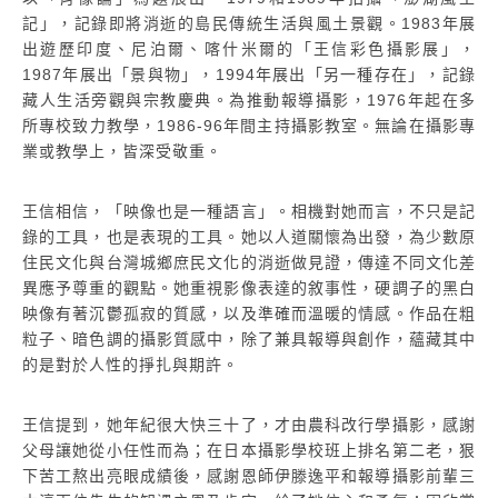
記」，記錄即將消逝的島民傳統生活與風土景觀。1983年展
出遊歷印度、尼泊爾、喀什米爾的「王信彩色攝影展」，
1987年展出「景與物」，1994年展出「另一種存在」，記錄
藏人生活旁觀與宗教慶典。為推動報導攝影，1976年起在多
所專校致力教學，1986-96年間主持攝影教室。無論在攝影專
業或教學上，皆深受敬重。
王信相信，「映像也是一種語言」。相機對她而言，不只是記
錄的工具，也是表現的工具。她以人道關懷為出發，為少數原
住民文化與台灣城鄉庶民文化的消逝做見證，傳達不同文化差
異應予尊重的觀點。她重視影像表達的敘事性，硬調子的黑白
映像有著沉鬱孤寂的質感，以及準確而溫暖的情感。作品在粗
粒子、暗色調的攝影質感中，除了兼具報導與創作，蘊藏其中
的是對於人性的掙扎與期許。
王信提到，她年紀很大快三十了，才由農科改行學攝影，感謝
父母讓她從小任性而為；在日本攝影學校班上排名第二老，狠
下苦工熬出亮眼成績後，感謝恩師伊滕逸平和報導攝影前輩三