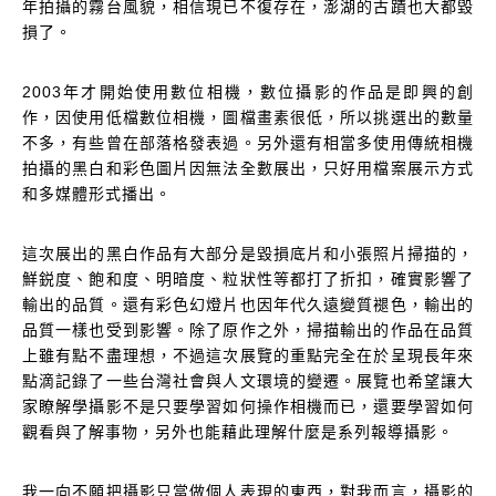
年拍攝的霧台風貌，相信現已不復存在，
澎湖的古蹟也大都毀
損了。
2003年才開始使用數位相機，數位攝影的作品是即興的創
作，因使用低檔數位相機，圖檔畫素很低，所以挑選出的數量
不多，有些曾在部落格發表過。另外還有相當多使用傳統相機
拍攝的黑白和彩色圖片因無法全數展出，只好用檔案展示方式
和多媒體形式播出。
這次展出的黑白作品有大部分是毀損底片和小張照片掃描的，
鮮鋭度、飽和度、明暗度、粒狀性等都打了折扣，確實影響了
輸出的品質。還有彩色幻燈片也因年代久遠變質褪色，輸出的
品質一樣也受到影響。除了原作之外，掃描輸出的作品在品質
上雖有點不盡理想，不過這次展覽的重點完全在於呈現長年來
點滴記錄了一些台灣社會與人文環境的變遷。
展覽也希望
讓大
家瞭解學攝影不是只要學習如何操作相機而已，還要學習如何
觀看與了解事物，另外也能藉此理解什麼是系列報導攝影。
我一向不願把攝影只當做個人表現的東西，對我而言，攝影的