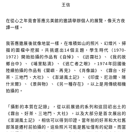
王信
在從心之年竟會答應北美館的邀請舉辦個人的展覽，像天方夜
譚一樣。
我答應邀展後就像地鼠一樣，在堆積如山的照片、幻燈片、掃
描的圖檔中挖掘，共挑選出14個主題，學生時代（1970-
1972）開始拍攝的作品有《自悼》、《訪霧社》、《我的故
鄉台中》、《埔里點滴》、《逃亡者之眼》，1974年回國後
陸續拍攝的作品有《蘭嶼．再見》、《肖像論》、《霧台、好
茶、三地門、大社》、《澎湖風土記》、《印度、尼泊爾、喀
什米爾》、《景與物》、《另一種存在》，以上是用傳統相機
拍攝的。
「攝影的本質在記錄」，從以前展過的系列和這回初出土的
《霧台、好茶、三地門、大社》，以及大部分是首次展出的
《澎湖風土記》，相信可以得到印證。當年拍的好茶和大社舊
部落是遷村前拍攝的，這些照片可能是舊址僅有的紀錄。而當