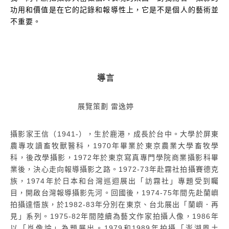
功用和價值是在它的記錄和報導性上，它是不是個人的藝術並
不重要。
導言
展覽策劃 雷逸婷
攝影家王信（1941-），生於鹿港，成長於台中。大學於屏東
農專攻讀畜牧獸醫科，1970年畢業於東京農業大學畜牧學
科，後改學攝影，1972年於東京寫真專門學院商業攝影科畢
業後，決心走向報導攝影之路。1972-73年赴霧社拍攝賽德克
族，1974年於日本和台灣巡迴展出「訪霧社」專題受到矚
目，開啟台灣報導攝影先河。回國後，1974-75年間先赴蘭嶼
拍攝達悟族，於1982-83年分別在東京、台北展出「蘭嶼．再
見」系列。1975-82年間陸續為藝文作家拍攝人像，1986年
以「肖像論」為題展出。1979和1989年拍攝「澎湖風土