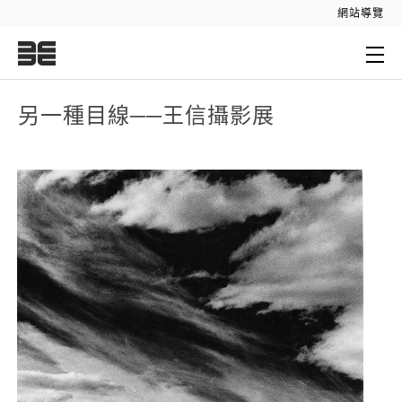
:::
網站導覽
:::
另一種目線──王信攝影展