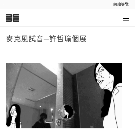
:::
網站導覽
:::
麥克風試音­─許哲瑜個展
許哲
許哲瑜 | 麥克風試音