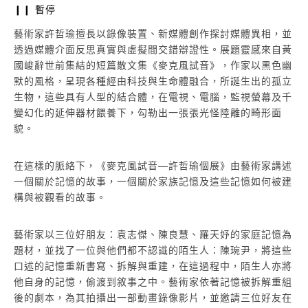
單頻
❙❙ 暫停
單頻道錄像,2015
藝術家許哲瑜擅長以錄像裝置、新媒體創作探討媒體異相，並
透過媒體介面反思真實與虛擬間交錯辯證性。展題靈感來自黃
國峻辭世前集結的短篇散文集《麥克風試音》，作家以黑色幽
默的風格，呈現各種經由科技與生命體融合，所誕生出的孤立
生物，這些具有人型的結合體，在電視、電腦，監視螢幕及千
變幻化的延伸器材餵養下，勾勒出一張張光怪陸離的畸形面
貌。
在這樣的脈絡下，《麥克風試音—許哲瑜個展》由藝術家講述
一個關於記憶的故事，一個關於家族記憶及這些記憶如何被建
構與被觀看的故事。
藝術家以三位好朋友：袁志傑、陳良慧、羅天妤的家庭記憶為
題材，並找了一位與他們都不認識的陌生人：陳琬尹，將這些
口述的記憶重新書寫、拆解與重建，在這過程中，陌生人亦將
他自身的記憶，偷渡到敘事之中。藝術家依著記憶被拆解重組
後的劇本，為其拍攝出一部動畫錄像影片，並邀請三位好友在