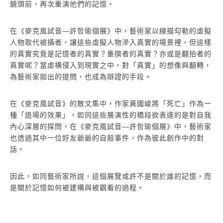
鏡頭前，再次重演他們的記憶。
在《麥克風試音—許哲瑜個展》中，藝術家以線描勾勒的虛擬
人物取代被攝者，讓這些虛擬人物滲入真實的場景裡，但這樣
的真實究竟是記憶者的真實？重撰者的真實？亦或是翻拍者的
真實呢？當虛構侵入到現實之中，對「真實」的想像與翻轉，
為藝術家拋出的提問，也成為辯證的手段。
在《麥克風試音》的散文集中，作家黃國峻將「死亡」作為一
種「退場的效果」，如同這些展演性的橋段欲表達的是對自我
內心深層的探問，在《麥克風試音—許哲瑜個展》中，藝術家
也透過其中一位好友爺爺的自殺事件，作為彼此創作中的對
話。
因此，如同藝術家所說，這個展覽或許不是關於誰的記憶，而
是關於記憶如何被建構與被觀看的過程。