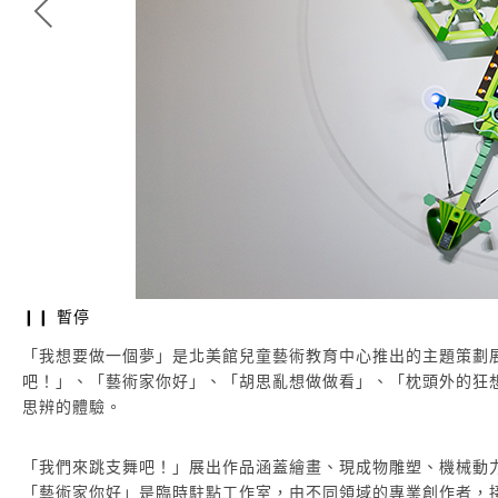
❙❙ 暫停
李子勳 | 《天王星飛行器二號》
綜合媒材：壓克力顏料、噴漆、木材、塑膠、金屬、燈、馬達、機械裝置、
「我想要做一個夢」是北美館兒童藝術教育中心推出的主題策劃
(此作品每逢整點運轉15分鐘)
吧！」、「藝術家你好」、「胡思亂想做做看」、「枕頭外的狂
思辨的體驗。
「我們來跳支舞吧！」展出作品涵蓋繪畫、現成物雕塑、機械動
「藝術家你好」是臨時駐點工作室，由不同領域的專業創作者，