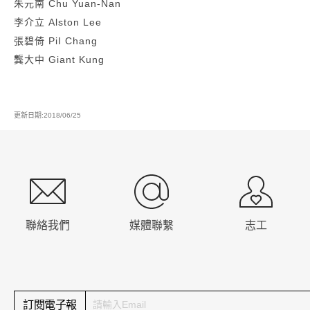
朱元南 Chu Yuan-Nan
李介立 Alston Lee
張碧倚 PiI Chang
龔大中 Giant Kung
更新日期:2018/06/25
:::
聯絡我們
媒體聯繫
志工
訂閱電子報