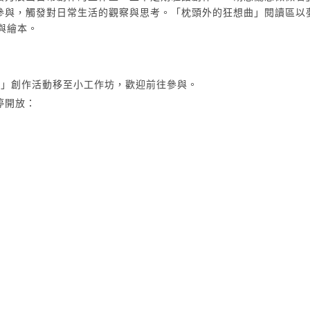
參與，觸發對日常生活的觀察與思考。「枕頭外的狂想曲」閱讀區以
與繪本。
做看」創作活動移至小工作坊，歡迎前往參與。
停開放：