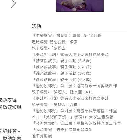
活動
「午後聽賞」關愛系列導覽─8~10月份
定時導覽-我想要做一個夢
親子導覽-「夢遊去」
《夢想打卡站》邀請大小朋友來打氣寫夢想
「誰來說故事」親子活動 (3-6歲)
「誰來說故事」親子活動 (6-8歲)
「誰來說故事」親子活動 (3-6歲)
「誰來說故事」親子活動 (6-8歲)
「藝術家你好」第三展：邀請觀眾一同剪紙創作
崔廣宇 | 《城市按摩：美麗的髒泡泡》
親子導覽-「夢遊去」延長至10/11
錄像裝置,2001
《夢想打卡站》邀請大小朋友來打氣寫夢想
來跳支舞
親子導覽-「夢遊去二部曲」
開啟感知與
「藝術家你好」第四展：楊雪華科學繪圖工作室
2015「美術館了沒！」發現art 大學生體驗營
「藝術家你好」第五展：陳怡潔的旋轉肖像工作室
「我想要做一個夢」展覽閉幕演出
像紀錄等。
睡午覺影展
」邀請創意