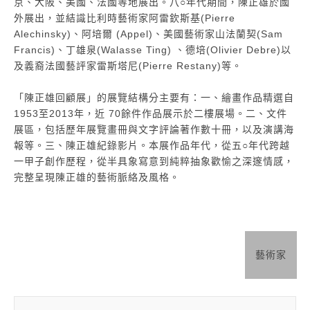
京、大阪、
美國、法國等地展出。八○年代期間，陳正雄於國
外展出，並結識比利時藝術家阿雷欽
斯基(Pierre
Alechinsky)、阿培爾 (Appel)、美國藝術家山法蘭契(Sam
Francis)、丁雄泉
(Walasse Ting) 、德培(Olivier Debre)以
及義裔法國藝評家雷斯塔尼(Pierre Restany)等。
「陳正雄回顧展」的展覽結構分主要有：一、繪畫作品精選自
1953至2013年，近 70
餘件作品展示於二樓展場。二、文件
展區，包括歷年展覽畫冊與文字評論著作數十冊，
以及演講海
報等。三、陳正雄紀錄影片。本展作品年代，從五○年代跨越
一甲子創作歷
程，從半具象寫意到純粹抽象歡愉之深邃情感，
完整呈現陳正雄的藝術脈絡及風格。
藝術家