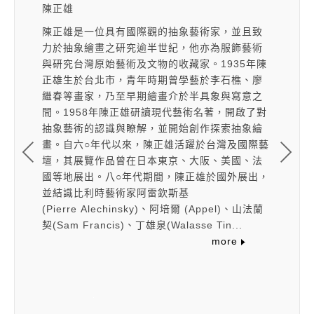
陳正雄
陳正雄
，並且致
陳正雄是一位具有國際觀的抽象藝術家，並且致
陳正雄是
服飾藝術
力於抽象繪畫之研究逾半世紀，他亦為服飾藝術
力於抽象
935年陳
與研究台灣原始藝術及文物的收藏家。1935年陳
與研究台
石樵、廖
正雄生於台北市，青年時期曾學藝於李石樵、廖
正雄生於
與寫意之
繼春等畫家，乃至早期繪畫介於半具象與寫意之
繼春等畫
，開啟了對
間。1958年陳正雄研讀現代藝術名著，開啟了對
間。19
索抽象繪
抽象藝術的認識與瞭解，並開始創作探索抽象繪
抽象藝術
灣及國際藝
畫。自六○年代以來，陳正雄活躍於台灣及國際藝
畫。自六
美國、法
壇，其展覽作品曾在日本東京、大阪、美國、法
壇，其展
國外展出，
國等地展出。八○年代期間，陳正雄於國外展出，
國等地展
並結識比利時藝術家阿雷欽斯基
並結識比
l)、山法蘭
(Pierre Alechinsky)、阿培爾 (Appel)、山法蘭
(Pierre
...
契(Sam Francis)、丁雄泉(Walasse Tin...
契(Sam F
re
more