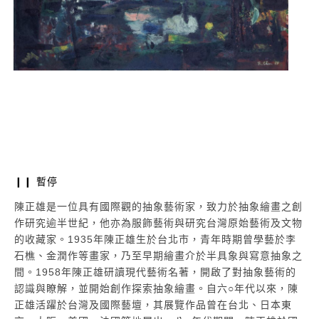
陳正
油彩
陳正雄 | 池畔
86.5
油彩、畫布,1952-54
52 × 91 cm
❙❙ 暫停
陳正雄是一位具有國際觀的抽象藝術家，致力於抽象繪畫之創
作研究逾半世紀，他亦為
服飾藝術與研究台灣原始藝術及文物
的收藏家。1935年陳正雄生於台北市，青年時期曾
學藝於李
石樵、金潤作等畫家，乃至早期繪畫介於半具象與寫意抽象之
間。1958年陳正
雄研讀現代藝術名著，開啟了對抽象藝術的
認識與瞭解，並開始創作探索抽象繪畫。自
六○年代以來，陳
正雄活躍於台灣及國際藝壇，其展覽作品曾在台北、日本東