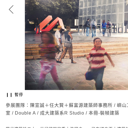
❙❙ 暫停
巨集設計顧問有限公司 | 乙太計劃
參展團隊：陳宣誠＋任大賢＋蘇富源建築師事務所 / 嶼山工房 /
室 / Double A / 成大建築系R Studio / 本冊-裝幀建築