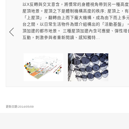
結構，有兩
以X反轉與交叉意含，將慣常的身體視角帶到另一種高
了。給昆蟲
屋頂地景。屋頂之下是體制機構高度的秩序; 屋頂上，
「上屋頂」，翻轉由上而下龐大機構，成為由下而上多
more
台之間，以日常生活物件為媒介組構出的「活動基盤」
頂加建的都市地景。 三種屋頂加建內含可應變、彈性
互動，刺激參與者重新閱讀、感知獨特...
更新日期:2014/05/09
:::