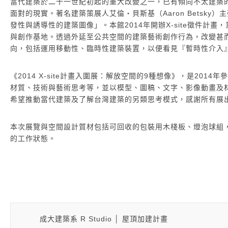
當代建築於二十一世紀初起的重大改變之一，已有傾向不太建築
面對的現實。著名建築策展人艾倫‧貝斯基（Aaron Betsk
發性與誘導性的建築圖像」。本館2014年開辦X-site徵件
與創作基地。透過外延至公共空間的建築藝術創作行為，改變甚
向，包括運用移動性、臨時性建築裝置，以便看見『暫時性介入』（temp
《2014 X-site計畫入圍展：解放空間的9種想像》，是20
材質、技術與藝術思考等，並以模型、圖稿、文字、影像動畫及
希望推動當代建築及了解台灣建築的另類思考模式，感謝所有展
本次展覽與空間設計質材包括可回收的包裝用木棧板、燈泡球組
的工作狀態。
成大建築系 R Studio │ 屋頂加建計畫