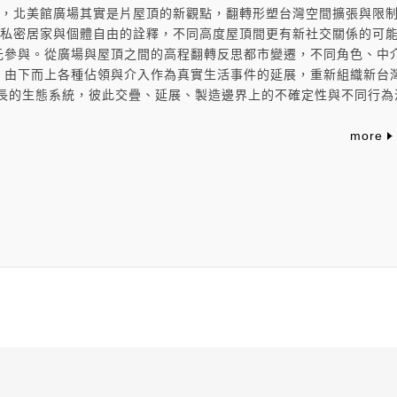
度，北美館廣場其實是片屋頂的新觀點，翻轉形塑台灣空間擴張與限
有私密居家與個體自由的詮釋，不同高度屋頂間更有新社交關係的可
元參與。從廣場與屋頂之間的高程翻轉反思都市變遷，不同角色、中
，由下而上各種佔領與介入作為真實生活事件的延展，重新組織新台
增長的生態系統，彼此交疊、延展、製造邊界上的不確定性與不同行為
more