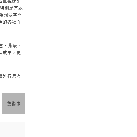
並重視建築
，特別是有啟
做為想像空間
活的各種面
理念、背景、
及成果，更
續進行思考
藝術家
嶼山工房 │ 掠影或我庄