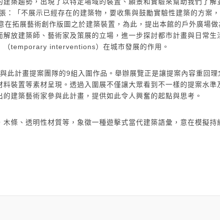
的建築趨勢，出現了以特定場域的裝置、願景和實驗來幫助我們了解
y）主張：「不展示已經存在的建築物，要收集與鼓勵實驗性建築的方案
計畫，意在拓展藝術創作版圖之於建築裝置，為此，提出本館的戶外廣場
而解放建築師、藝術家及策展的立場，進一步探討都市計畫與日常生
orary interventions）在城市發展的作用。
14年參與此計畫提案團隊的9組入圍作品。舉辦展覽正是讓提案內容重回
材料裝置等素材呈現。透過入圍展不僅讓大眾看到不一樣的提案水準
出的建築藝術家參與此計畫，提供如此令人興奮的起點與思考。
，木條、透明性材質等，象徵一種遊擊式當代建築語彙，意在模擬持