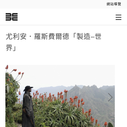
:::
網站導覽
:::
尤利安．羅斯費爾德「製造–世
界」