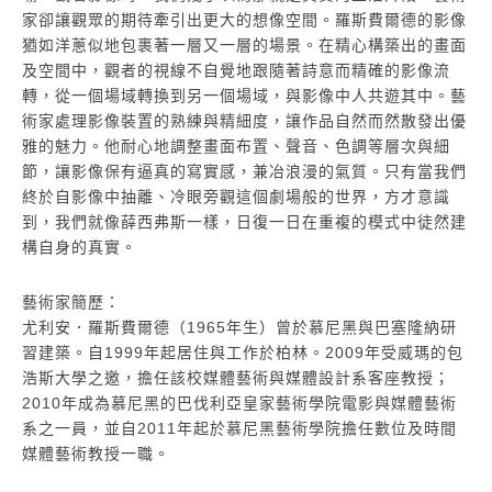
家卻讓觀眾的期待牽引出更大的想像空間。羅斯費爾德的影像
猶如洋蔥似地包裹著一層又一層的場景。在精心構築出的畫面
及空間中，觀者的視線不自覺地跟隨著詩意而精確的影像流
轉，從一個場域轉換到另一個場域，與影像中人共遊其中。藝
術家處理影像裝置的熟練與精細度，讓作品自然而然散發出優
雅的魅力。他耐心地調整畫面布置、聲音、色調等層次與細
節，讓影像保有逼真的寫實感，兼冶浪漫的氣質。只有當我們
終於自影像中抽離、冷眼旁觀這個劇場般的世界，方才意識
到，我們就像薛西弗斯一樣，日復一日在重複的模式中徒然建
構自身的真實。
藝術家簡歷：
尤利安．羅斯費爾德（1965年生）曾於慕尼黑與巴塞隆納研
習建築。自1999年起居住與工作於柏林。2009年受威瑪的包
浩斯大學之邀，擔任該校媒體藝術與媒體設計系客座教授；
2010年成為慕尼黑的巴伐利亞皇家藝術學院電影與媒體藝術
系之一員，並自2011年起於慕尼黑藝術學院擔任數位及時間
媒體藝術教授一職。