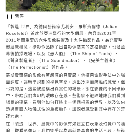
❙❙ 暫停
9頻
5頻道錄像裝置 | 美國夜譚
200
2009
「製造-世界」為德國藝術家尤利安．羅斯費爾德（Julian
Rosefeldt）首度於亞洲舉行的大型個展，內容為2001至
2011年間重要的六件影像裝置及十九件攝影作品。為充實整
體展覽概念，攝影作品除了出自影像裝置的定格攝影，也涵蓋
幕後拍攝現場，以及《愚人船》（The Ship of Fools）、
《聲音製造者》（The Soundmaker）、《完美主義者》
（The Perfectionist）等作品。
羅斯費爾德的影像有著嚴謹的真實感，他擅用電影手法中的場
面調度，讓精準規劃的視覺空間，透出冷冽而疏離的感覺。但
弔詭的是，這些被建構出真實性的場景，卻在影像的不同環節
中，帶給我們虛幻的曖昧存在感。藝術家不避諱地讓我們看到
場景的建構，看到他如何打造出一個個相異的世界，以及如何
透過畫面人物儀式性的重複動作，讓觀者感受到其中存在的荒
謬元素。
在「製造—世界」展覽中的影像有如建立在表象及幻覺中的隱
喻。觀看影像時，我們幾乎以為那就是真實的生活片段，藝術