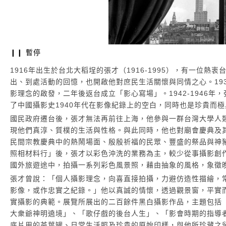
❙❙ 暫停
1
0
1916年出生於台北大稻埕的張才（1916-1995），有一
出、到處活動的回憶，也開啟他對庶民生活關懷與同情之心。19
影理念的啟發，二年後返台成立「影心寫場」。1942-1946
了中國攝影史1940年代在影像紀錄上的空白，同時也是珍貴而
國民政府遷台後，張才無法再前往上海，他參與一群台灣大學人
現他們真淳、質樸的生活與性格。與此同時，他也對廟會慶典及其
民間宗教慶典中的熱鬧場面、殷殷祈福的民眾、豐盛的祭品與神豬
照相材料行」後，張才以彩色沖洗的業務為主，較少從事攝影創作
國外旅遊途中，拍攝一系列彩色風景照，藉由抽象的風格，象徵
張才曾說：「個人攝影理念，向喜直接拍攝，力避仿造性描繪，
影像，或作忠實之紀錄。」他以真誠的情懷，透過觀景窗，平實
實攝影的典範。展覽所展出的二百餘件黑白攝影作品，主題包括「上
大衆爺神明遶境」、「歌仔戲的後台人生」、「影會時期的指導者」
底片用的茶葉罐、日常生活照及珍貴的原始印樣，與他所珍藏之