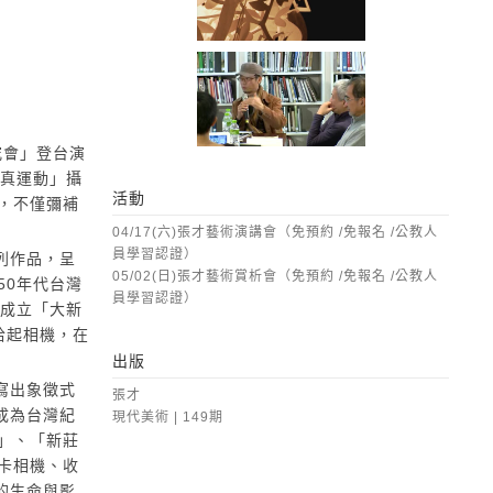
2
0
究會」登台演
寫真運動」攝
活動
貌，不僅彌補
04/17(六)張才藝術演講會（免預約 /免報名 /公教人
員學習認證）
列作品，呈
05/02(日)張才藝術賞析會（免預約 /免報名 /公教人
50年代台灣
員學習認證）
路成立「大新
拾起相機，在
出版
寫出象徵式
張才
成為台灣紀
現代美術 | 149期
公」、「新莊
萊卡相機、收
的生命與影