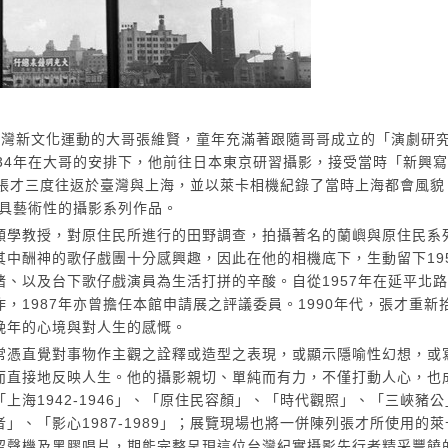
位熱衷台灣新文化運動的大哥張維賢，童年充滿著跟隨哥哥成立的「演劇研
34年在大哥的安排下，他前往日本東京研習攝影，接受當時「新興
年，張才三度往返於臺灣與上海，並以萊卡相機紀錄了當時上海都會風
極具藝術性的攝影系列作品。
類學教授，對原住民所進行的田野調查，拍攝著名的蘭嶼與原住民系
中酬神的歌仔戲團十分感興趣，因此在他的相機底下，生動留下19
、以及台下歌仔戲演員為生活打拼的辛酸。自從1957年在延平北
，1987年亦曾擔任本館申請展之評議委員。1990年代，張才重新
晚年的心境與對人生的感慨。
常憑直覺對事物作主觀之詮釋或造型之表現，或顯示隱喻性幻想，或
而直接地反映人生。他的攝影親切、單純而有力，不僅打動人心，也
海1942-1946」、「原住民容顏」、「時代觀照」、「三峽豬
、「影心1987-1989」；展覽現場也將一併陳列張才所使用的
留聲機及黑膠唱片，期能完整呈現這位台灣紀實攝影先行者精采豐饒