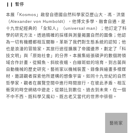
❙❙ 暫停
張碩尹 | 南冥有鳥，其名為鵬
張碩
標本鳥、鋁、3D列印物件、電子零件,2016
標本
本展「Kosmos」啟發自德國自然科學家亞歷山大．馮．洪堡
30x15x30 cm
50x
（Alexander von Humboldt），他博文多學、融會自通，是
Giulietta Verdon-Roe 攝影
奇幻機
十九世紀經典的 「全知人」（universal man）；他訂定了科
學的研究方法，透過精確的採樣與測量揭露自然的圖像；他認
為一切有機體都相互關聯，革新了我們對生態系統的認知；他
也是浪漫的冒險家，其旅行途徑擴展了帝國邊界，劃定了「科
技文明」與「原始社會」的分界。本展集結張碩尹的數個跨領
域合作計畫，從鱘魚、斜紋夜蛾、白線斑蚊的培育，到古菌與
自動機械的歷史研究，藝術家以機械裝置、錄像與繪畫多樣媒
材，邀請觀者探索他所建構的想像宇宙，如同十九世紀的自然
哲學家，觀者在展覽空間中進行時間旅行，在彼此矛盾、相互
衝突的時空網絡中遊走；從類比到數位、過去到未來，在一個
不中不西、既科學又魔幻、既古老又當代的世界中徘徊。
藝術家