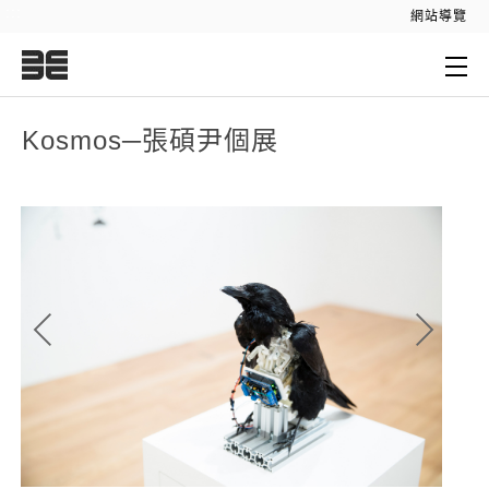
:::
網站導覽
:::
Kosmos─張碩尹個展