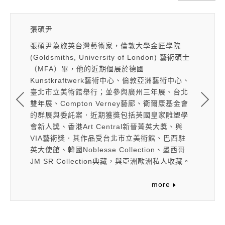
張碩尹
張碩尹
匠學院
張碩尹為旅英台灣藝術家，倫敦大學金匠學院
張碩尹為
n) 藝術碩士
(Goldsmiths, University of London) 藝術碩士
(Goldsm
（MFA）畢，他的近期個展於德國
（MFA
藝術中心、
Kunstkraftwerk藝術中心、倫敦亞洲藝術中心、
Kunst
展、台北
臺北市立美術館舉行；並參與廣州三年展、台北
臺北市立
爾康基金會
雙年展、Compton Verney藝廊、衛爾康基金會
雙年展、C
家雕塑學
的群展與委託案．近期獲獎包括英國皇家雕塑學
的群展與
大獎、與
會新人獎、香港Art Central新晉菁英大獎、與
會新人獎、
、巴西駐
VIA藝術獎．其作品受台北市立美術館、巴西駐
VIA藝
n、墨西哥
英大使館、韓國Noblesse Collection、墨西哥
英大使館、韓
私人收藏。
JM SR Collection典藏，與亞洲歐洲私人收藏。
JM SR
re
more