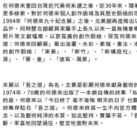
在何德來重回台灣近代美術系譜之後，近30年來，隨
更多線索，對於何德來個人創作語境及其歷史脈絡的
1994年「何德來九十紀念展」之後，北美館再度推
品外，同時整合館藏與家屬手上長久以來一直無機會
照片等文獻檔案，以更寬廣的創作脈絡，探究何德
道：何德來回顧展」展出油畫、水彩、素描、書法、
的創作脈絡：「東美」、「新竹」、「新構造社」
源」、「筆．墨」、「速寫．風景」。
本展以「吾之道」為名，主要是彰顯何德來獻身藝術
1974年，70歲的何德來出版了一本類自傳的詩集
的是，何德來以「今日終了 毫不後悔 明天的日子 也
詩集停駐在「吾之道」。何德來終其一生不向官方
念，以及藝術純淨的本質，如此堅持，實屬不易。「
斷，率直地回望過往，堅定地面對未來。