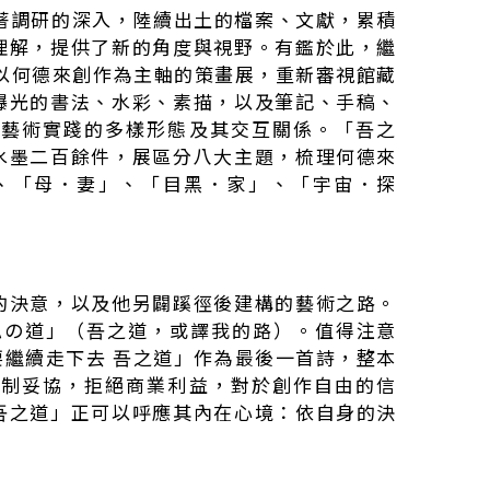
著調研的深入，陸續出土的檔案、文獻，累積
理解，提供了新的角度與視野。有鑑於此，繼
出以何德來創作為主軸的策畫展，重新審視館藏
曝光的書法、水彩、素描，以及筆記、手稿、
來藝術實踐的多樣形態及其交互關係。「吾之
水墨二百餘件，展區分八大主題，梳理何德來
、「母．妻」、「目黑．家」、「宇宙．探
的決意，以及他另闢蹊徑後建構的藝術之路。
「私の道」（吾之道，或譯我的路）。值得注意
要繼續走下去 吾之道」作為最後一首詩，整本
體制妥協，拒絕商業利益，對於創作自由的信
吾之道」正可以呼應其內在心境：依自身的決