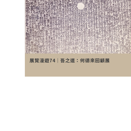
展覽漫遊74｜吾之道：何德來回顧展