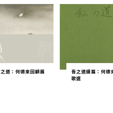
吾之道：何德來回顧展
吾之道續篇：何德
歌選