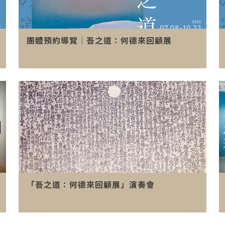
團體預約導覽│吾之道：何德來回顧展
「吾之道：何德來回顧展」演奏會