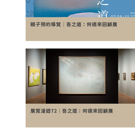
親子預約導覽｜吾之道：何德來回顧展
展覽漫遊72｜吾之道：何德來回顧展