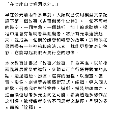
「在七座山七條河以外...」
早在公元前兩千多年前，人類就已使用楔型文字記
錄下第一個故事《吉爾伽美什史詩》。一個不可考
的時空、一個主角、一個轉折，加上追求動機，過
程中還會有幫助者與阻礙者，將所有元素連接起
來，就成為一個關於蛻變和轉變的故事。這時候如
果再摻有一些神秘和魔法元素，就能更增添奇幻色
彩，它能勾起我們天馬行空的想像。
本次教育計畫以「故事／敘事」作為基底，以前後
兩階段展覽型式進行，參觀者可自行選擇觀看的起
點，透過體驗、扮演、選擇的過程，以繪畫、裝
置、影像、劇場等各類藝術形式，編輯、導入個人
經驗，召喚我們對於物件、遊戲、扮裝的想像力，
進而換位思考多元面向之可能，希冀透過多樣作品
之引導，啟發觀者學習不同思考之路徑，呈現的多
元面貌「詮釋」。