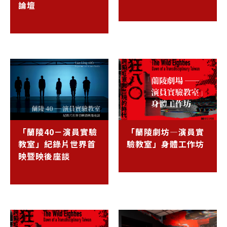
論壇
「蘭陵40－演員實驗
「蘭陵劇坊—演員實
教室」紀錄片世界首
驗教室」身體工作坊
映暨映後座談