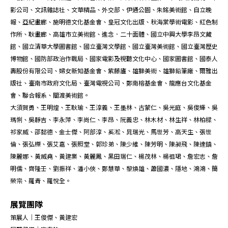
影公司、文訊雜誌社、文華精品、外交部、伊通公園、朱銘美術館、自立晚
報、亞紀畫廊、施明德文化基金會、皇冠文化出版、秋海棠學術電影、紅色制
作所、耿畫廊、高雄市立美術館、進念．二十面體、國立中興大學李昂文藏
館、國立清華大學圖書館、國立臺灣文學館、國立臺灣美術館、國立臺灣歷史
博物館、國防部政治作戰局、國家電影及視聽文化中心、國家圖書館、國泰人
壽股份有限公司、婦女新知基金會、紫藤廬、雄獅美術、雄獅鉛筆廠、爾雅出
版社、臺南市政府文化局、臺灣電視公司、鄭南榕基金會、龍應台文化基金
會、聯合報系、關渡美術館。
大須賀勇、王明煌、王耿瑜、王淳義、王墨林、古蒙仁、吳光庭、吳俊輝、吳
瑪悧、吳靜吉、李永萍、李尚仁、李昂、阮義忠、林木材、林生祥、林柏樑、
祁家威、邵懿德、金士傑、阿部淳、奚淞、晁瑞光、馬世芳、高天生、張世
倫、張弘榤、張艾嘉、張照堂、郭珍弟、陳少維、陳芳明、陳昶飛、陳達鎮、
陳麗娜、黃威堯、黃建業、黃麗鳳、黑田瑞仁、楊茂林、楊祖珺、詹宏志、詹
明儒、齊隆壬、劉振祥、潘小俠、鄭慧華、黎煥雄、蕭國濃、隱地、鴻鴻、簡
榮宗、羅青、羅悅全。
展覽團隊
策展人｜王俊傑、黃建宏