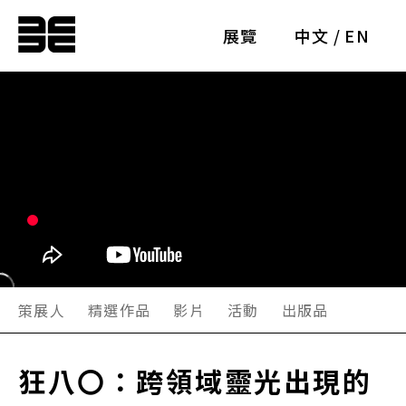
展覽
中文
/
EN
策展人
精選作品
影片
活動
出版品
狂八〇：跨領域靈光出現的