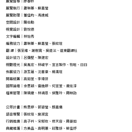
展覽督導｜廖春鈴
展覽執行｜蕭琳蓁、蘇嘉瑩
展覽助理｜董佳昀、馮達威
空間設計｜簡伯勳
視覺設計｜劉悅德
文字編輯｜林怡秀
編務協力｜蕭琳蓁、蘇嘉瑩、張紋瑄
翻 譯｜張至維、謝樹寬、吳道沄、遠東翻譯社
設計協力｜呂彌堅、陳建宏
視聽燈光｜吳胤宏、林峻宇、宣言製作、牧晅、日曰
佈展協力｜游玉蓮、沈書豪、楊濡瑄
開幕統籌｜高如萱、李瑋芬
國際論壇｜余思穎、雷逸婷、何宣萱、曾炫淳
檔案管理｜陳瑀婕、林靖恩、侯雅玲、周映劭
公眾計畫｜熊思婷、郭姿瑩、顏嘉儀
語音導覽｜張紋瑄、施淑宜
行銷推廣｜高子衿、宋郁玫、修天容、周晏如
典藏維護｜方美晶、高明蕙、莊雅妍、蔡佳妤