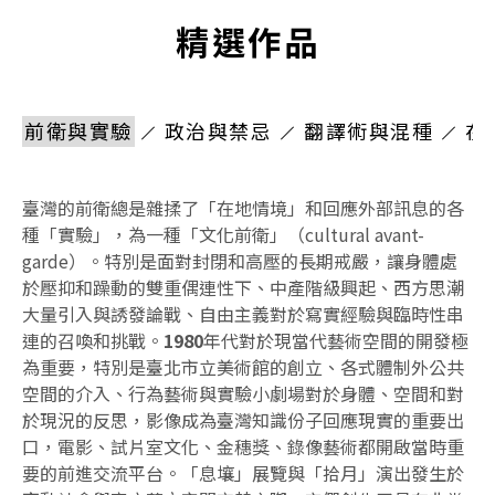
精選作品
前衛與實驗
政治與禁忌
翻譯術與混種
在
臺灣的前衛總是雜揉了「在地情境」和回應外部訊息的各
種「實驗」，為一種「文化前衛」（cultural avant-
garde）。特別是面對封閉和高壓的長期戒嚴，讓身體處
於壓抑和躁動的雙重偶連性下、中產階級興起、西方思潮
大量引入與誘發論戰、自由主義對於寫實經驗與臨時性串
連的召喚和挑戰。
1980
年代對於現當代藝術空間的開發極
為重要，特別是臺北市立美術館的創立、各式體制外公共
空間的介入、行為藝術與實驗小劇場對於身體、空間和對
於現況的反思，影像成為臺灣知識份子回應現實的重要出
口，電影、試片室文化、金穗獎、錄像藝術都開啟當時重
要的前進交流平台。「息壤」展覽與「拾月」演出發生於