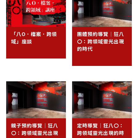
「八O．檔案．跨領
團體預約導覽│狂八
域」座談
〇：跨領域靈光出現
的時代
親子預約導覽｜狂八
定時導覽│狂八〇：
〇：跨領域靈光出現
跨領域靈光出現的時