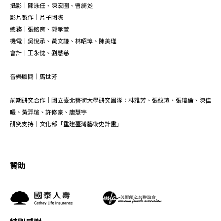
攝影｜陳泳任、陳宏圖、曹旖彣
影片製作｜片子國際
總務｜張銘育、郭孝萱
機電｜吳悅承、黃文謙、林昭璋、陳美瑾
會計｜王永忱、劉慧慈
音樂顧問｜馬世芳
前期研究合作｜國立臺北藝術大學研究團隊：林雅芳、張紋瑄、張瑋倫、陳佳
暖、黃羿瑄、許修豪、唐慧宇
研究支持｜文化部「重建臺灣藝術史計畫」
贊助