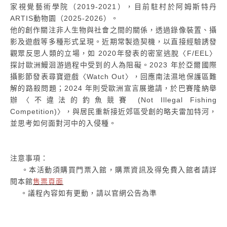
家視覺藝術學院（2019-2021），目前駐村於阿姆斯特丹
ARTIS動物園（2025-2026）。
他的創作關注非人生物與社會之間的關係，透過錄像裝置、攝
影及遊戲等多種形式呈現。近期常製造契機，以直接經驗誘發
觀眾反思人類的立場，如 2020年發表的密室逃脫〈F/EEL〉
探討歐洲鰻洄游過程中受到的人為阻礙。2023 年於亞爾國際
攝影節發表尋寶遊戲〈Watch Out〉，回應南法濕地保護區難
解的路殺問題；2024 年則受歐洲宣言展邀請，於巴賽隆納舉
辦〈不違法的釣魚競賽 (Not Illegal Fishing
Competition)〉，與居民重新接近郊區受創的略夫雷加特河，
並思考如何面對河中的入侵種。
注意事項：
。本活動須購買門票入館，購票資訊及得免費入館者請詳
閱本館
售票頁面
。議程內容如有更動，請以官網公告為準