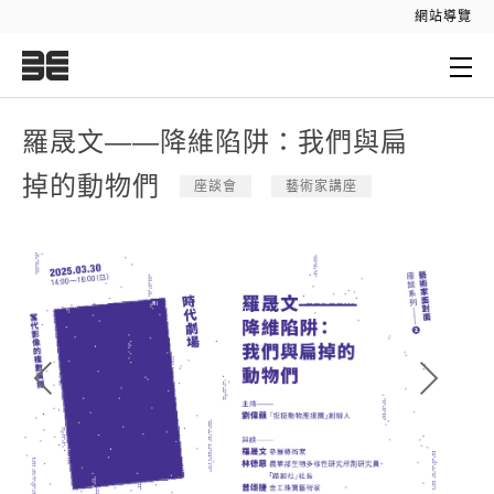
:::
網站導覽
:::
羅晟文——降維陷阱：我們與扁
掉的動物們
座談會
藝術家講座