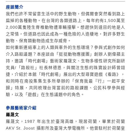
座談簡介
我們也許不常留意生活中的野生動物，但偶爾會突然看到路上
扁掉的各種動物。在台灣的各類道路上，每年約有1,500萬至
2,000萬隻陸生脊椎動物遭車輛撞擊。想趕快到達目的地是人
之常情，但道路也因此成為一種危險的人造棲地，對許多野生
動物、保育類動物造成生存威脅。
如何重新連結車上的人類與車外的生態環境？參與式創作如何
介入路殺議題？本座談由「挺挺動物應援團」創辦人劉偉蘋主
持，邀請「時代劇場」藝術家羅晟文、生物多樣性研究所副研
究員/「路殺社」社長林德恩，與關注生態的珠寶設計師曾翊
捷，介紹於本館「時代劇場」展出的大型尋寶遊戲《看路》，
和同時在南投集集生多所舉辦的「保育我最『行』一起平安
歸」特展，共同梳理台灣當前的路殺課題、公民科學參與經
驗，以及「遊戲」在生態議題中的角色。
參展藝術家介紹
羅晟文
羅晟文，1987 年出生於臺灣高雄，現居荷蘭，畢業於荷蘭
AKV St. Joost 攝影所及臺灣大學電機所。他曾駐村於荷蘭皇