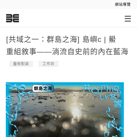
:::
網站導覽
:::
[共域之一：群島之海] 島嶼c | 鱟
重組敘事——淌流自史前的內在藍海
藝術對談
工作坊