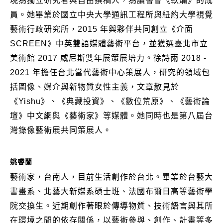
現為獨立研究者與自由撰稿人，為讀書會《軟爛》的成
員。她畢業於國立中央大學通訊工程所與紐約大學視覺
藝術行政研究所，2015 年與夥伴共同創立《介面
SCREEN》中英雙語媒體藝術平台，並獲選臺北市立
美術館 2017 威尼斯雙年展策展培力。徐詩雨 2018 -
2021 年擔任台北當代藝術中心策展人，研究的領域包
括圖像、媒介與新物質女性主義，文章散見於
《Yishu》、《典藏投資》、《數位荒原》、《藝術論
壇》中文網與《藝術家》等媒體。她同時也是第八屆台
灣錄像藝術展共同策展人。
姚睿蘭
藝術家，台南人，目前生活創作於台北。畢業於台藝大
書畫系、北藝大新媒系碩士班、法國布爾日高等藝術學
院交換生。近期創作著眼於傳導物質、技術語言與其所
在環境之間的依存關係，以藝術參與、創作、計畫等多