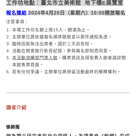
工作坊地點：臺北市立美術館 地下樓E展覽室
報名連結
2024年4月20日（星期六）10:00開放報名
注意事項：
本場工作坊名額上限15人，額滿為止。
主辦單位將依據報名順序錄取並以郵件通知為憑。
臨時因故無法出席者，請於三天前告知。
活動在側會進行影音紀錄，參與報名即知悉同意。
本活動須購買門票入館
，購票資訊及得免費入館者請詳閱
本館售票頁面。
若有任何爭議，主辦單位將保留活動最終的解釋權利。
講者介紹
徐詩雨