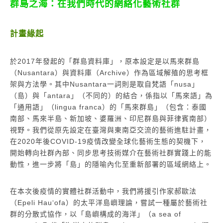
群島之海：在我們時代的網絡化藝術社群
計畫緣起
於2017年發起的「群島資料庫」，原本設定是以馬來群島
（Nusantara）與資料庫（Archive）作為區域解殖的思考框
架與方法學。其中Nusantara一詞則是取自梵語「nusa」
（島）與「antara」（不同的）的結合，係指以「馬來語」為
「通用語」（lingua franca）的「馬來群島」（包含：泰國
南部、馬來半島、新加坡、婆羅洲、印尼群島與菲律賓南部）
視野。我們從原先設定在臺灣與東南亞交流的藝術進駐計畫，
在2020年後COVID-19疫情改變全球化藝術生態的契機下，
開始轉向社群內部、同步思考技術媒介在藝術社群實踐上的能
動性，進一步將「島」的隱喻內化至重新部署的區域網絡上。
在本次後疫情的實體社群活動中，我們將援引作家郝歐法
（Epeli Hau‘ofa）的太平洋島嶼理論，嘗試一種屬於藝術社
群的分散式協作，以「島嶼構成的海洋」（a sea of