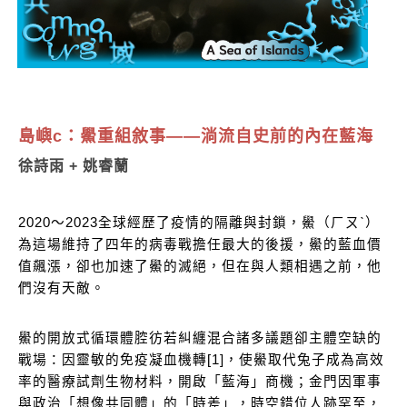
島嶼c：鱟重組敘事
——
淌流自史前的內在藍海
徐詩雨 + 姚睿蘭
2020～2023全球經歷了疫情的隔離與封鎖，鱟（ㄏㄡˋ）
為這場維持了四年的病毒戰擔任最大的後援，鱟的藍血價
值飆漲，卻也加速了鱟的滅絕，但在與人類相遇之前，他
們沒有天敵。
鱟的開放式循環體腔彷若糾纏混合諸多議題卻主體空缺的
戰場：因靈敏的免疫凝血機轉[1]，使鱟取代兔子成為高效
率的醫療試劑生物材料，開啟「藍海」商機；金門因軍事
與政治「想像共同體」的「時差」，時空錯位人跡罕至，