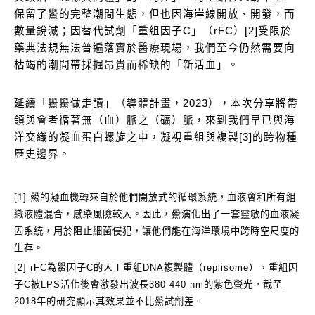
保留了鱟的完整潮間生態，但也因海岸線開放、開發，而
數量銳減；因替代試劑「
重組因子C
」（rFC）[2]受限於
藥典法規無法普遍落實於醫療現場，我們至今仍然需要向
枯竭的潮間帶採掘昂貴而稀缺的「新活血」。
延續「鱟鱟做走讀」（導體計畫，2023），本次分享將帶
領與會者循著無（血）脈之（礦）脈，來到我們早已與海
洋交織的凝血蛋白螺旋之中，凝視重組與複製[3]的跨物種
歷史邊界。
[1] 鱟的凝血機轉來自於他們開放式的循環系統，血液會和所有組
織液體混合，感染風險較大。因此，鱟演化出了一套靈敏的血液凝
固系統，用於阻止細菌侵犯，讓他們能在海洋環境中跨時空尺度的
生存。
[2] rFC為鱟因子C的人工
重組DNA
複製體（replisome），重組因
子C被LPS活化後會激發出波長380-440 nm的紫色螢光，截至
2018年的研究顯示其效果並不比鱟試劑差。