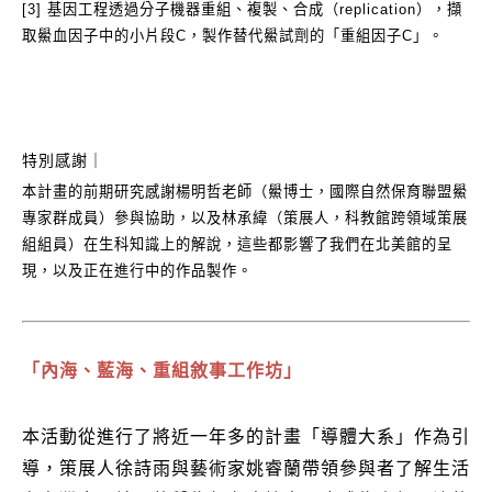
[3] 基因工程透過分子機器重組、複製、合成（replication），擷
取鱟血因子中的小片段C，製作替代鱟試劑的「重組因子C」。
特別感謝｜
本計畫的前期研究感謝楊明哲老師（鱟博士，國際自然保育聯盟鱟
專家群成員）參與協助，以及林承緯（策展人，科教館跨領域策展
組組員）在生科知識上的解說，這些都影響了我們在北美館的呈
現，以及正在進行中的作品製作。
「
內海、藍海、重組敘事工作坊
」
本活動從進行了將近一年多的計畫「導體大系」作為引
導，策展人徐詩雨與藝術家姚睿蘭帶領參與者了解生活