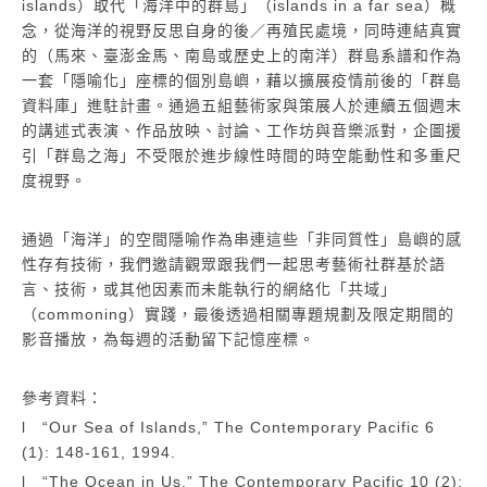
islands）取代「海洋中的群島」（islands in a far sea）概
念，從海洋的視野反思自身的後／再殖民處境，同時連結真實
的（馬來、臺澎金馬、南島或歷史上的南洋）群島系譜和作為
一套「隱喻化」座標的個別島嶼，藉以擴展疫情前後的「群島
資料庫」進駐計畫。通過五組藝術家與策展人於連續五個週末
的講述式表演、作品放映、討論、工作坊與音樂派對，企圖援
引「群島之海」不受限於進步線性時間的時空能動性和多重尺
度視野。
通過「海洋」的空間隱喻作為串連這些「非同質性」島嶼的感
性存有技術，我們邀請觀眾跟我們一起思考藝術社群基於語
言、技術，或其他因素而未能執行的網絡化「共域」
（commoning）實踐，最後透過相關專題規劃及限定期間的
影音播放，為每週的活動留下記憶座標。
參考資料：
l “Our Sea of Islands,” The Contemporary Pacific 6
(1): 148-161, 1994.
l “The Ocean in Us,” The Contemporary Pacific 10 (2):