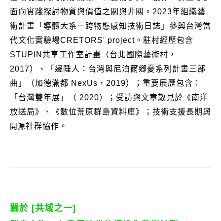
面向實踐探討物質與價值之關與非關。2023年組織藝
術計畫「導體大系－跨物態感知技術日誌」參與台灣當
代文化實驗場CRETORS' project。駐村經歷包含
STUPIN共享工作室計畫（台北國際藝術村，
2017）、「邊陲人：台灣與尼泊爾鄉憂系列計畫三部
曲」（加德滿都 NexUs，2019）；重要展歷包含：
「台灣雙年展」（ 2020）；受訪與文章散見於《南洋
放送局》、《數位荒原群島資料庫》；技術支援長期與
社群協作。
開源
關於 [共域之一]