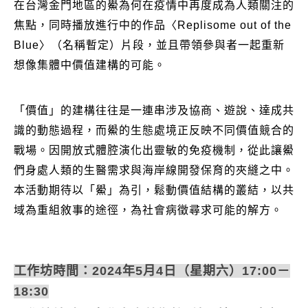
在台灣金門地區的鱟為何在疫情中再度成為人類關注的
焦點，同時播放進行中的作品〈Replisome out of the
Blue〉（名稱暫定）片段，並且帶領參與者一起重新
想像集體中價值建構的可能。
「價值」的建構往往是一連串涉及協商、遊說、達成共
識的動態過程，而鱟的生態處境正反映不同價值競合的
戰場。因開放式體腔演化出靈敏的免疫機制，從此讓鱟
們身處人類的生醫需求與海岸線開發保育的夾縫之中。
本活動期待以「鱟」為引，鬆動價值結構的叢結，以共
域為重組敘事的途徑，為社會病徵尋求可能的解方。
工作坊時間：2024年5月4日（星期六）17:00－
18:30