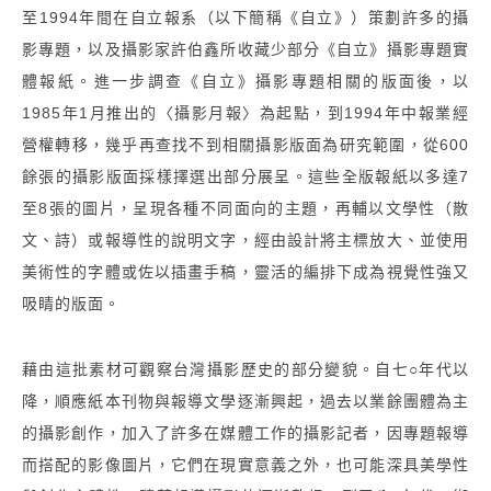
至1994年間在自立報系（以下簡稱《自立》）策劃許多的攝
影專題，以及攝影家許伯鑫所收藏少部分《自立》攝影專題實
體報紙。進一步調查《自立》攝影專題相關的版面後，以
1985年1月推出的〈攝影月報〉為起點，到1994年中報業經
營權轉移，幾乎再查找不到相關攝影版面為研究範圍，從600
餘張的攝影版面採樣擇選出部分展呈。這些全版報紙以多達7
至8張的圖片，呈現各種不同面向的主題，再輔以文學性（散
文、詩）或報導性的說明文字，經由設計將主標放大、並使用
美術性的字體或佐以插畫手稿，靈活的編排下成為視覺性強又
吸睛的版面。
藉由這批素材可觀察台灣攝影歷史的部分變貌。自七○年代以
降，順應紙本刊物與報導文學逐漸興起，過去以業餘團體為主
的攝影創作，加入了許多在媒體工作的攝影記者，因專題報導
而搭配的影像圖片，它們在現實意義之外，也可能深具美學性