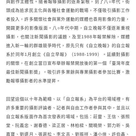
與創作主體性。隨著報導攝影的逐漸紮根，到了八○年代，街
頭成為追求民主化與各種社會運動的戰場，不僅吸引攝影工作
者投入，許多關懷社會與黨外運動的媒體也善用影像的力量，
開闢更多的影像版面。八○年代中期，自立晚報不僅逐漸重視
攝影，也關注新聞攝影的議題，及至1988年報禁解除，媒體
進入新一輪的群雄競爭時代，原先只有《自立晚報》的自立報
系於同年1月創立《自立早報》（1988-1999）。延續對攝影
的關懷，在創立當日宣布舉辦報禁開放後的第一個「臺灣年度
最佳新聞攝影奬」，吸引許多業餘與專業攝影者參加比賽，激
勵報導攝影者的水準提昇。
回望這個以十年為範疇、以「自立報系」為平台的場域裡，有
許多重要的攝影評論者、記者與自由工作者參與其中
，並且以
自立報系版面作為首次發表的場域。包括：莊靈、王信、張照
堂、阮義忠、謝春德、梁正居、林柏樑、關曉榮、郭力昕、吳
嘉寶、劉還月、張蒼松、李文吉、劉振祥、潘小俠、許伯鑫、