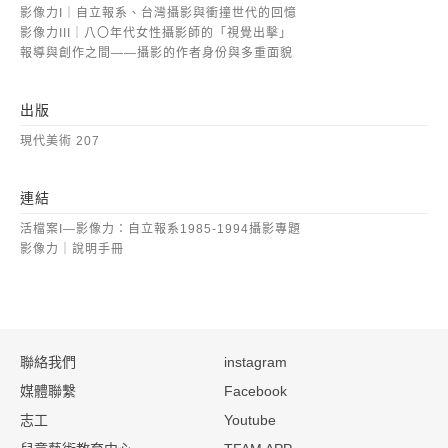
影像力I｜自立報系、台灣攝影與衝撞世代的回憶
影像力III｜八〇年代女性攝影師的「視覺出擊」
報導與創作之間——攝影的作者身份與多重面貌
出版
現代美術 207
連結
活檔案I—影像力：自立報系1985-1994攝影專題
影像力｜說明手冊
:::
聯絡我們
instagram
媒體聯繫
Facebook
志工
Youtube