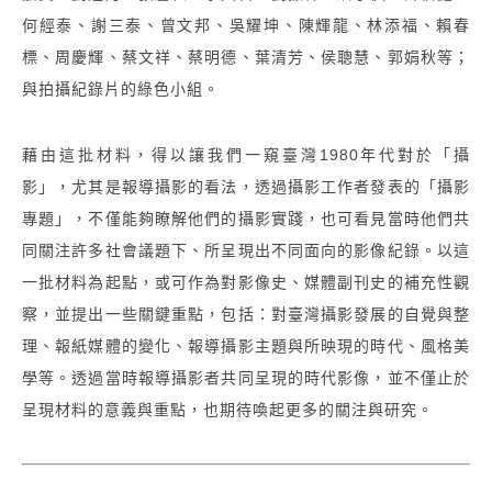
何經泰、謝三泰、曾文邦、吳耀坤、陳輝龍、林添福、賴春
標、周慶輝、蔡文祥、蔡明德、葉清芳、侯聰慧、郭娟秋等；
與拍攝紀錄片的綠色小組。
藉由這批材料，得以讓我們一窺臺灣1980年代對於「攝
影」，尤其是報導攝影的看法，透過攝影工作者發表的「攝影
專題」，不僅能夠瞭解他們的攝影實踐，也可看見當時他們共
同關注許多社會議題下、所呈現出不同面向的影像紀錄。
以這
一批材料為起點，或可作為對影像史、媒體副刊史的補充性觀
察，並提出一些關鍵重點，包括：對臺灣攝影發展的自覺與整
理、報紙媒體的變化、報導攝影主題與所映現的時代、風格美
學等。透過當時報導攝影者共同呈現的時代影像，並不僅止於
呈現材料的意義與重點，也期待喚起更多的關注與研究。