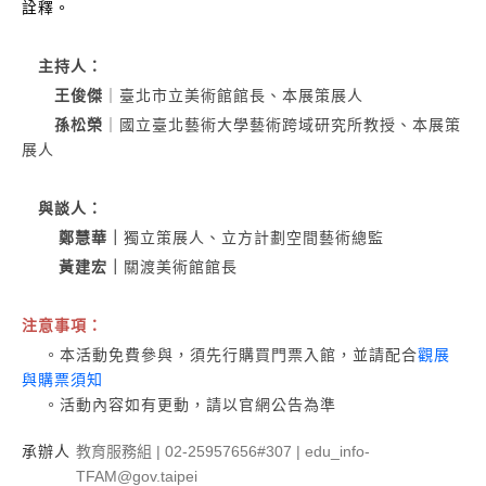
詮釋。
主持人：
王俊傑
｜臺北市立美術館館長、本展策展人
孫松榮
｜國立臺北藝術大學藝術跨域研究所教授、本展策
展人
與談人：
鄭慧華｜
獨立策展人、立方計劃空間藝術總監
黃建宏｜
關渡美術館館長
注意事項：
。本活動免費參與，須先行購買門票入館，並請配合
觀展
與購票須知
。活動內容如有更動，請以官網公告為準
承辦人
教育服務組 | 02-25957656#307 | edu_info-
TFAM@gov.taipei