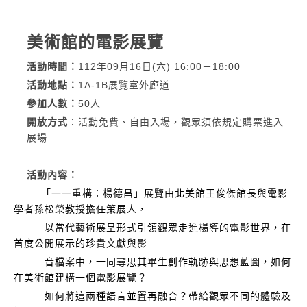
美術館的電影展覽
活動時間
：
112年09月16日(六) 16:00－18:00
活動地點
：
1A-1B展覽室外廊道
參加人數
：
50人
開放方式
：
活動免費、自由入場，觀眾須依規定購票進入
展場
活動內容
：
「一一重構：楊德昌」
展覽由北美館王俊傑館長與電影
學者孫松榮教授擔任策展人，
以當代藝術展呈形式引領觀眾走進楊導的電影世界，
在
首度公開展示的珍貴文獻與影
音檔案中，一同尋思其畢生創作軌跡與思想藍圖
，如何
在美術館建構一個電影展覽？
如何將這兩種語言
並置再融合？帶給觀眾不同的體驗及