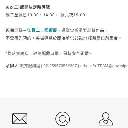
6/2(二)起開放定時導覽
週二至週日10:30、14:30， 週六夜19:00
近期展覽－
江賢二：回顧展
，導覽賞析重要展覽作品。
不需事先預約，每場導覽於開始前5分鐘於1樓驗票口前集合。
*為落實防疫，敬請
配戴口罩
、
保持安全距離
。
承辦人
教育服務組 | 02-25957656#307 | edu_info-TFAM@gov.taipe
:::