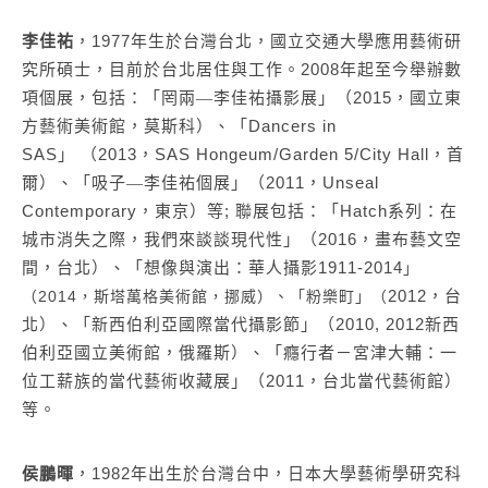
李佳祐
，
1977
年生於台灣台北，國立交通大學應用藝術研
究所碩士，目前於台北居住與工作。
2008
年起至今舉辦數
項個展，包括：「罔兩
李佳祐攝影展」（
2015
，國立東
—
方藝術美術館，莫斯科）、「
Dancers in
SAS
」
（
2013
，
SAS Hongeum/Garden 5/City Hall
，首
爾）、「吸子
李佳祐個展」（
2011
，
Unseal
—
Contemporary
，東京）等
;
聯展包括：「
Hatch
系列：在
城市消失之際，我們來談談現代性」（
2016
，畫布藝文空
間，台北）、「想像與演出：華人攝影1911-2014
」
2012
，台
（2014
，斯塔萬格美術館，挪威）、「粉樂町」（
北）、「新西伯利亞國際當代攝影節」（
2010, 2012
新西
伯利亞國立美術館，俄羅斯）、「癮行者－宮津大輔：一
位工薪族的當代藝術收藏展」（
2011
，台北當代藝術館）
等。
侯鵬暉
，
1982
年出生於台灣台中，日本大學藝術學研究科