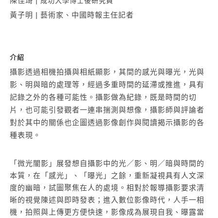
陳佳琦 |
成功大學博士後研究員
黃子明
|
藝術家、中國時報主任記者
介紹
攝影透過相機拍攝與相紙顯影，其間的感光與曝光，光與
影、明與暗的處理等，經過多重時間的延滯或推進，具有
記錄之外的各種可能性。攝影做為紀錄，既是時間的切
片，也可能引發觀者一連串揣測與想像，攝影師與評論者
對於其中的關係也企圖透過影像創作與閱讀揭示攝影的各
種表現。
「微光闇影」展發想自攝影中的光／影、明／暗與時間的
本質，在「感光」、「曝光」之餘，重新凝視具有人文深
度的幽暗，試圖聚焦在人的處境。相對於報導攝影要求清
晰的視覺陳述與即時發表；進入數位影像時代，人手一相
機，拍照與上傳更方便快速，影像成為展現自我、曝露當