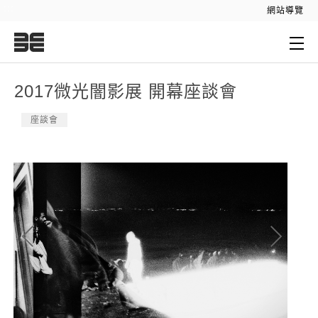
:::
網站導覽
:::
2017微光闇影展 開幕座談會
座談會