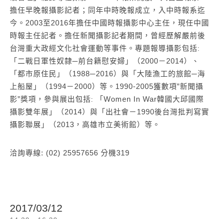
擔任早晚報攝影記者；同年中時晚報成立，入中時報系迄
今。
2003
至
2016
年擔任中國時報攝影中心主任
，
現任中國
時報主任記者。擔任新聞攝影記者期間，曾經歷解嚴前後
台灣重大政經文化社會運動等事件。專題報導攝影包括
:
「二戰日軍性奴隸
─
前台籍慰安婦」（
2000
－
2014
）、
「都市原住民」（
1988─2016
）與「大陸漁工的旅館
─
海
上船屋」（
1994
－
2000
）等
。
1990-2005
獲數項
”
新聞攝
影
”
獎項，參與展出包括
「
Women In War
韓國大邱國際
:
攝影雙年展」（
2014
）與「出社會－
1990
後台灣批判寫實
攝影聯展」（
2013
，高雄市立美術館）等
。
洽詢專線:
(02) 25957656
分機
319
2017/03/12