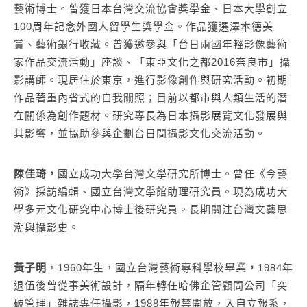
藝術博士。曾獲日本台灣交流協會獎學金、日本大學創立
100
周年記念外國人留學生獎學金。作品獲選澤本德美
賞、藝術銀行收藏。曾獲邀參與「台日兩國年輕影像藝術
家作品交流活動」座談、「東亞文化之都
2016
奈良市」攝
影講師。現居住於東京，進行影像創作與研究活動。初期
作品著重內省式的自我關照；目前以都市與人類生活的潛
在關係為創作題材。研究專長為日本攝影展覽文化發展與
其影響，並協助參與企劃台日間攝影文化交流活動。
陳佳琦，
國立成功大學台灣文學研究所博士。曾任《今藝
術》採訪編輯、國立台灣文學館助理研究員。現為成功大
學多元文化研究中心博士後研究員。長期關注台灣文藝思
潮與攝影史。
黃子明
，
1960
年生，國立台灣藝術專科學校畢業
，
1984
年
退伍後曾從事美術設計，隔年轉任哈佛企管顧問公司「突
破管理」雜誌專任攝影
，
1988
年報禁開放，入自立報系，