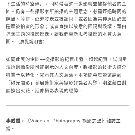
下生活的時空碎片，同時帶著進一步影響並捕捉他者的企
圖。仍有一些攝影家所拍攝的主題意念，必需經過時間的
陳釀、等待、延遲發表或被認同；或者因為某種原因必需
隱匿被拍者的形象；或者直接以故意的阻隔與毀壞，藉由
這類主題的攝影影像，讓我們重新思考攝影的本質與意
圖。
（展覽說明書）
如同此展的企圖––從攝影的紀實出發，超越紀實，試圖呈
現透過攝影所可能揭示的人文向度，將攝影的技術與媒介
特質予以轉化，揭示其人文意涵。本項開幕座談邀請到
「微光闇影」參展藝術家與攝影評論者共聚，期望藉由對
談擦出火花，延伸攝影表現的經緯。
李威儀，
《
Voices of Photography
攝影之聲》雜誌主
編。